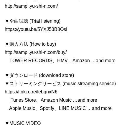
http://sampi.yu-shi-n.com/
▼全曲試聴 (Trial listening)
https://youtu.be/5YXJ53B8OsI
▼購入方法 (How to buy)
http://sampi.yu-shi-n.com/buy/
TOWER RECORDS、HMV、Amazon …and more
▼ダウンロード (download store)
▼ストリーミングサービス (music streaming service)
https://linkco.re/febqnxN6
iTunes Store、Amazon Music …and more
Apple Music、Spotify、LINE MUSIC …and more
▼MUSIC VIDEO