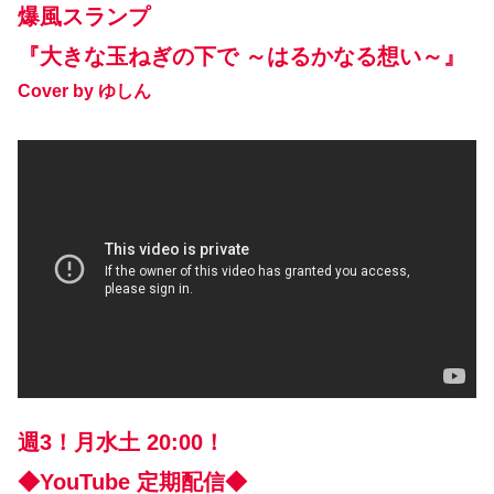
爆風スランプ
『大きな玉ねぎの下で ～はるかなる想い～』
Cover by ゆしん
週3！月水土 20:00！
◆YouTube 定期配信◆