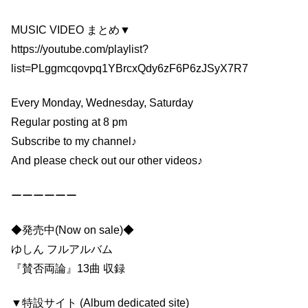
MUSIC VIDEO まとめ▼
https://youtube.com/playlist?
list=PLggmcqovpq1YBrcxQdy6zF6P6zJSyX7R7
Every Monday, Wednesday, Saturday
Regular posting at 8 pm
Subscribe to my channel♪
And please check out our other videos♪
ーーーーーー
◆発売中(Now on sale)◆
ゆしん フルアルバム
『賛否両論』13曲 収録
▼特設サイト (Album dedicated site)