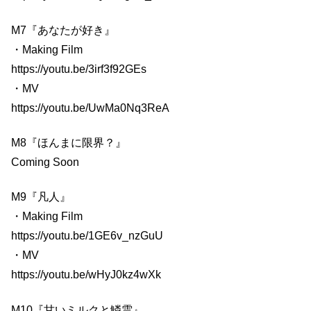
M7『あなたが好き』
・Making Film
https://youtu.be/3irf3f92GEs
・MV
https://youtu.be/UwMa0Nq3ReA
M8『ほんまに限界？』
Coming Soon
M9『凡人』
・Making Film
https://youtu.be/1GE6v_nzGuU
・MV
https://youtu.be/wHyJ0kz4wXk
M10『甘いミルクと鱗雲』