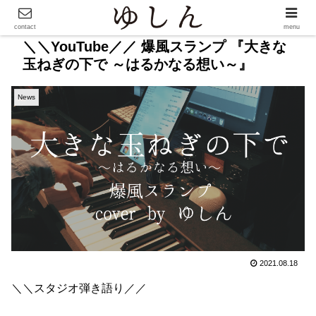
contact
menu
＼＼YouTube／／ 爆風スランプ 『大きな
玉ねぎの下で ～はるかなる想い～』
News
2021.08.18
＼＼スタジオ弾き語り／／