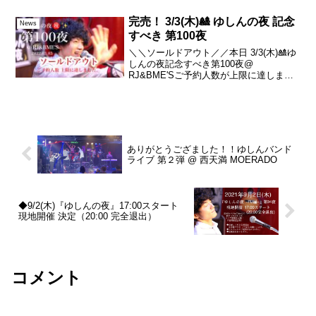
▼10/27(日)22:00～10/28(月)15:...
完売！ 3/3(木)🎎 ゆしんの夜 記念
News
すべき 第100夜
＼＼ソールドアウト／／本日 3/3(木)🎎ゆ
しんの夜記念すべき第100夜@
RJ&BME'Sご予約人数が上限に達しまし
たので締め切りとさせて頂きました！た
くさんのご予約ありがとうございます！
18:30〜◆ゆしん ツイキャス◆ゆしん イ
ンスタ...
ありがとうござました！！ゆしんバンド
ライブ 第２弾 @ 西天満 MOERADO
◆9/2(木)『ゆしんの夜』17:00スタート
現地開催 決定（20:00 完全退出）
コメント