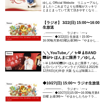
ゆしん Official Website リニューアルし
ました✨これまでよりも情報がスッキリ
とまとまっていて見て頂きやすくなりま
した。サイトの重さも軽減されたかと思
います。運用しながら改善していく部分
も出てくるかとは思いますが新しい公式
【ラジオ】 3/22(日) 15:00〜16:00
News
サイ...
生放送
╭━━━━━╮ ラジオ✨╰━ｖ
━━━╯◆3/22(日) 生放送！15:00〜
16:00毎月第4日曜お昼3時〜『やまかした
ろか？ラジオ』ネット環境さえあれば無
料で▼お聴き頂けます🎧再放送
▼3/22(日)22:00～3/23(月)15:00～詳...
＼＼YouTube／／ ✨🥁🎸BAND
News
🎹🎻✨ ほんまに限界？／ゆしん
✨🥁🎸BAND🎹🎻✨ほんまに限界？／ゆし
ん🙂バンドワンマンライブ2022🎸2022年
12月6日(火)🥁@ 大阪 なんば味園ユニバ
ース大阪市 中央区 千日前 2-3-9味園ユニ
バースビル B1ぜひ 今から ご予定を空け
ておいてくださいませ📝ス...
◆10/27(日) 15:00〜 ラジオ生放送
News
╭━━━━━╮ ラジオ✨╰━ｖ
━━━╯◆10/27(日)15:00〜16:00毎月第4
日曜 お昼3時〜『やまかしたろか？ラジ
オ』ネット環境さえあればどなたでも無
料でお聴き頂けます🎧再放送