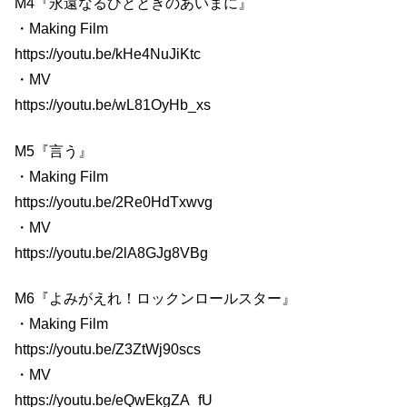
M4『永遠なるひとときのあいまに』
・Making Film
https://youtu.be/kHe4NuJiKtc
・MV
https://youtu.be/wL81OyHb_xs
M5『言う』
・Making Film
https://youtu.be/2Re0HdTxwvg
・MV
https://youtu.be/2lA8GJg8VBg
M6『よみがえれ！ロックンロールスター』
・Making Film
https://youtu.be/Z3ZtWj90scs
・MV
https://youtu.be/eQwEkgZA_fU