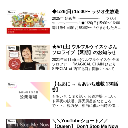
では全くないけれど・・。この、重み・
質量がちゃんとある感じ。。嬉しいな
ー。。 さて、これを。みんなに届けな
◆1/26(日) 15:00〜 ラジオ生放送
News
きゃ！今年最後の大仕事、...
2025年 始め💐╭━━━━━╮ ラジオ
✨╰━ｖ━━━╯◆1/26(日)15:00〜16:00
毎月第4 日曜 お昼3時〜『やまかしたろ
か？ラジオ』ネット環境さえあればどな
たでも無料でお聴き頂けます🎧再放送
▼1/26(日)22:00～1/27...
★5/1(土) ウルフルケイスケさん
News
ソロライブ【延期】のお知らせ
2021年5月1日(土)ウルフルケイスケ 全国
ソロツアー『MAGICAL CHAIN ひとり
SPECIAL at 西宮北口』開催について。
4/23(金)東京都、大阪府、京都府、兵庫県
に緊急事態宣言が発令されました。会場
RJ&BME’S...
【もあに → もあいち連載 130話
News
☝️】
もあいち １３０話＜ 公衆浴場 ＞はい。
ド深夜の銭湯、露天風呂的なところ
で・・。視力が、相当に低い当時の僕
（あ、今はもっと低いすけど、今ならコ
ンタクトしてるはず・・）は。目の前
で、どうやらとてもニコニコしてこっち
＼＼YouTubeショート／／
News
を見てるっぽい方に対して・・...
【Queen】 Don’t Stop Me Now