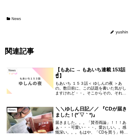
News
yushin
関連記事
【もあに → もあいち連載 153話
News
☝️】
もあいち １５３話＜ ゆしんの夜 ＞あ
の。数日前に、この話題を書いた気がし
ますけれど・・。そこからその。それな
りに日程が詰まってきてまして。。そ
う、もう、すぐそこに、６月のゆしんの
夜が・・あるんすけど・・・。続きは▼
＼＼ゆしん日記／／ 『CDが届き
News
ーーshort film...
ました！(*´▽｀*)』
届きました。。。「賛否両論」！！！あ
ぁ・・・可愛い・・・。愛おしい。。感
慨深い。。。もはや、「CDを買う」時代