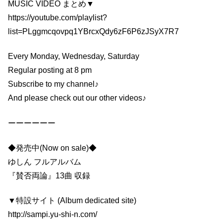
MUSIC VIDEO まとめ▼
https://youtube.com/playlist?
list=PLggmcqovpq1YBrcxQdy6zF6P6zJSyX7R7
Every Monday, Wednesday, Saturday
Regular posting at 8 pm
Subscribe to my channel♪
And please check out our other videos♪
ーーーーーー
◆発売中(Now on sale)◆
ゆしん フルアルバム
『賛否両論』13曲 収録
▼特設サイト (Album dedicated site)
http://sampi.yu-shi-n.com/