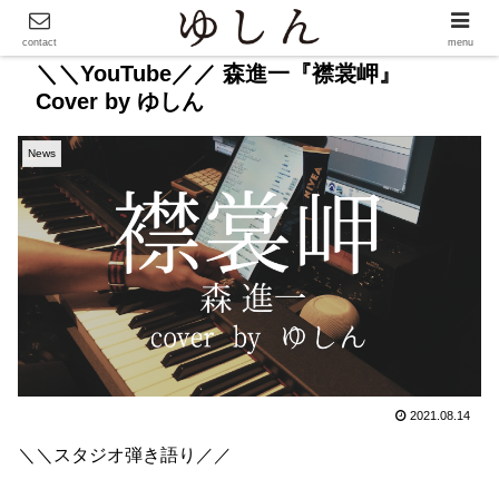
contact
menu
＼＼YouTube／／ 森進一『襟裳岬』
Cover by ゆしん
News
2021.08.14
＼＼スタジオ弾き語り／／