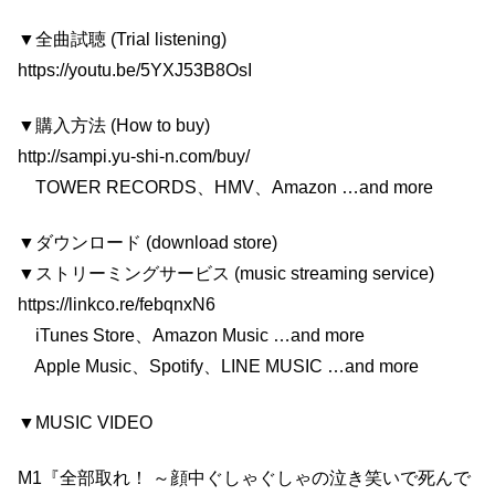
▼全曲試聴 (Trial listening)
https://youtu.be/5YXJ53B8OsI
▼購入方法 (How to buy)
http://sampi.yu-shi-n.com/buy/
TOWER RECORDS、HMV、Amazon …and more
▼ダウンロード (download store)
▼ストリーミングサービス (music streaming service)
https://linkco.re/febqnxN6
iTunes Store、Amazon Music …and more
Apple Music、Spotify、LINE MUSIC …and more
▼MUSIC VIDEO
M1『全部取れ！ ～顔中ぐしゃぐしゃの泣き笑いで死んで