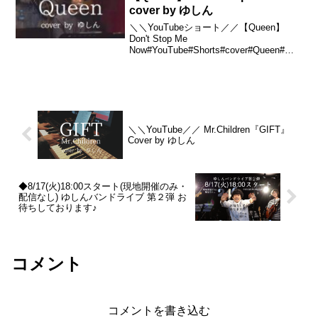
cover by ゆしん
＼＼YouTubeショート／／【Queen】
Don't Stop Me
Now#YouTube#Shorts#cover#Queen#ク
イーン#piano#violinゆしんの夜 ~RJ編~第
109夜 12月1日(木)@ RJ&BME’S🎻...
＼＼YouTube／／ Mr.Children『GIFT』
Cover by ゆしん
◆8/17(火)18:00スタート(現地開催のみ・
配信なし) ゆしんバンドライブ 第２弾 お
待ちしております♪
コメント
コメントを書き込む