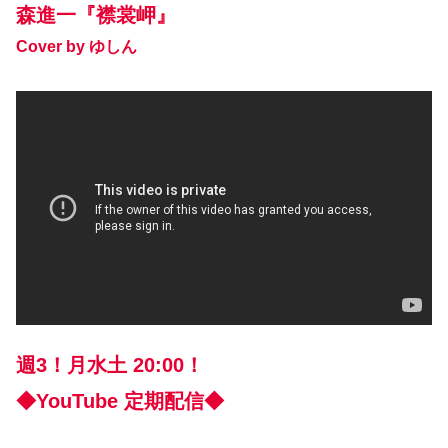
森進一『襟裳岬』
Cover by ゆしん
週3！月水土 20:00！
◆YouTube 定期配信◆