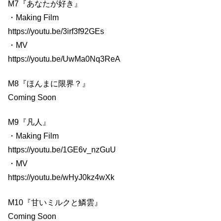
M7『あなたが好き』
・Making Film
https://youtu.be/3irf3f92GEs
・MV
https://youtu.be/UwMa0Nq3ReA
M8『ほんまに限界？』
Coming Soon
M9『凡人』
・Making Film
https://youtu.be/1GE6v_nzGuU
・MV
https://youtu.be/wHyJ0kz4wXk
M10『甘いミルクと鱗雲』
Coming Soon