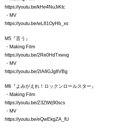
https://youtu.be/kHe4NuJiKtc
・MV
https://youtu.be/wL81OyHb_xs
M5『言う』
・Making Film
https://youtu.be/2Re0HdTxwvg
・MV
https://youtu.be/2lA8GJg8VBg
M6『よみがえれ！ロックンロールスター』
・Making Film
https://youtu.be/Z3ZtWj90scs
・MV
https://youtu.be/eQwEkgZA_fU