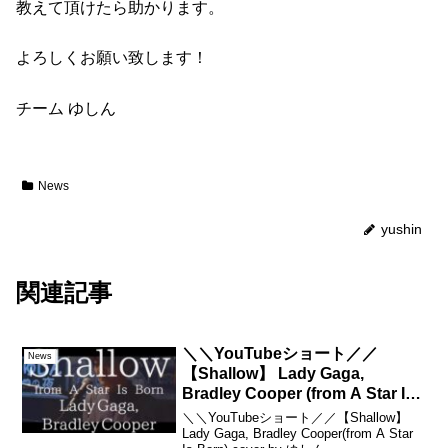
教えて頂けたら助かります。
よろしくお願い致します！
チーム ゆしん
News
yushin
関連記事
＼＼YouTubeショート／／
News
【Shallow】 Lady Gaga,
Bradley Cooper (from A Star Is
Born) cover by ゆしん
＼＼YouTubeショート／／【Shallow】
Lady Gaga, Bradley Cooper(from A Star