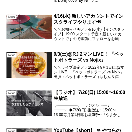
Is Born) cover by ゆしん
#YouTube#Shorts#cover#violin#piano#La.
..
4/16(水) 新しいアカウントでイン
News
スタライブやります📢
＼＼お知らせ📢／／4/16(水)【インスタラ
イブ】19:00 スタート予定！新しいアカ
ウントですので事前にフォローをお願い
します♪こちらから▼テスト的な配信なの
で機材のトラブルなどがあった場合は申
し訳ありません🙇🏻‍♂️お待ちしております
9/3(土)@RJ 2マン LIVE！ 『ペッ
News
♪...
トボトラーズ vs Nojix』
＼＼ライブ決定／／2022年9月3日(土)2マ
ン LIVE！『ペットボトラーズ vs Nojix』
出演：ペットボトラーズ（ゆしん＆岸本
絵梨香）Nojix時間：18:00 オープン19:00
スタートチャージ：1,500円飲食代 別途
必要会場...
【ラジオ】 7/26(日) 15:00〜16:00
News
生放送
╭━━━━━╮ ラジオ✨╰━ｖ
━━━╯◆7/26(日) 生放送！15:00〜
16:00毎月第4日曜お昼3時〜『やまかした
ろか？ラジオ』ネット環境さえあれば無
料で▼お聴き頂けます🎧再放送
▼7/26(日)22:00～7/27(月)15:00～詳...
YouTube【short】 💋 やつらの
News