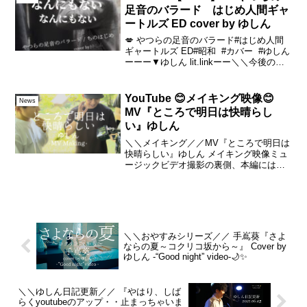
足音のバラード はじめ人間ギャ
ートルズ ED cover by ゆしん
💋 やつらの足音のバラード#はじめ人間
ギャートルズ ED#昭和 #カバー #ゆしん
ーーー▼ゆしん lit.linkーー＼＼今後のス
ケジュール／／・5月26日(日)→ やまかし
たろか？ラジオ・6月1日(土)→ 月刊コン
ト 祇園号・6月6日...
YouTube 😊メイキング映像😊
News
MV『ところで明日は快晴らし
い』ゆしん
＼＼メイキング／／MV『ところで明日は
快晴らしい』ゆしん メイキング映像ミュ
ージックビデオ撮影の裏側、本編には収
録していないカットなどをまとめまし
た。MVとあわせてお楽しみくださいま
せ。#ゆしん #MusicVideo 【MV】ゆし
ん(Y...
＼＼おやすみシリーズ／／ 手嶌葵『さよ
ならの夏～コクリコ坂から～』 Cover by
ゆしん -“Good night” video-🌙✨
＼＼ゆしん日記更新／／ 『やはり、しば
らくyoutubeのアップ・・止まっちゃいま