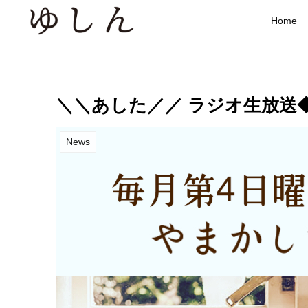
Home
＼＼あした／／ ラジオ生放送◆5/23
News