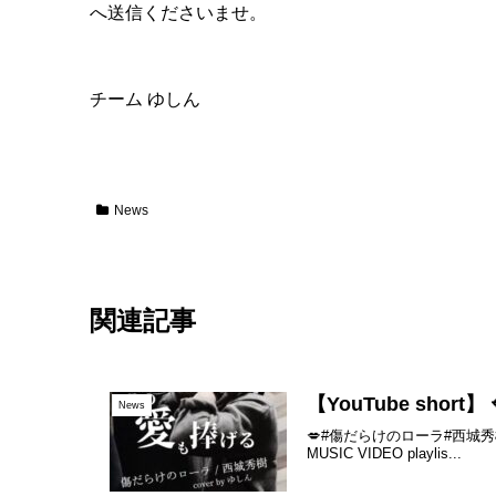
へ送信くださいませ。
チーム ゆしん
News
関連記事
【YouTube shor
News
💋#傷だらけのローラ#西城秀樹#昭
MUSIC VIDEO playlis...