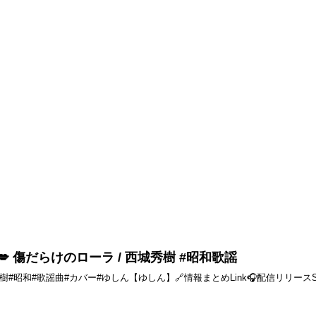
t】 💋 傷だらけのローラ / 西城秀樹 #昭和歌謡
和#歌謡曲#カバー#ゆしん【ゆしん】🔗情報まとめLink🎧配信リリースSpotify, Appl