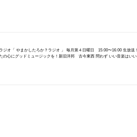
ジオ「 やまかしたろか？ラジオ 」 毎月第４日曜日 15:00〜16:00 生放送
たの心にグッドミュージックを！新旧洋邦 古今東西 問わず いい音楽はいいん.