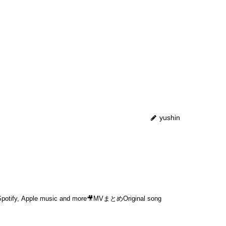
yushin
e music and more🎥MVまとめOriginal song