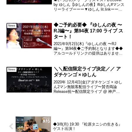
by ゆしん【ゆしんの夜】#ゆしん#マンス
リーライブーーー▼ゆしん lit.linkーー＼
＼今後のスケジュール／／・12月24日
(日) → やまかしたろか？ラジオ・1月4日
(木) → ゆしん...
◆ご予約必要◆ 『ゆしんの夜 〜
News
RJ編〜』第94夜 17:00 ライブ ス
タート！
2021年9月2日(木)『ゆしんの夜 〜RJ
編〜』第94夜◆ご予約制となります◆◆
アルコールドリンクの提供はありません
◆16:30 開場17:00 開演（換気休憩あり）
19:00 ライブ終了20:00 閉店 (完全退出)※
配信はありませんが...
＼＼配信限定ライブ決定／／ ア
News
ダチケンゴ × ゆしん
2020年 12月4日(金)アダチケンゴ × ゆし
ん2マン無観客配信ライブ〜賛否両論
Release祝〜配信限定ライブ @ 神戸
Ageha Base▼こちらで開催 致しま
す。 ケンゴさん ツイキャスアカウント
◆ Start 20:00 (...
◆3/8(月) 19:30 『松原タニシの生きる』
ゲスト出演！