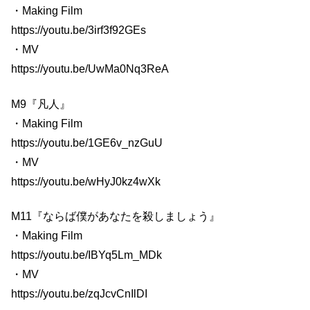
・Making Film
https://youtu.be/3irf3f92GEs
・MV
https://youtu.be/UwMa0Nq3ReA
M9『凡人』
・Making Film
https://youtu.be/1GE6v_nzGuU
・MV
https://youtu.be/wHyJ0kz4wXk
M11『ならば僕があなたを殺しましょう』
・Making Film
https://youtu.be/IBYq5Lm_MDk
・MV
https://youtu.be/zqJcvCnIlDI