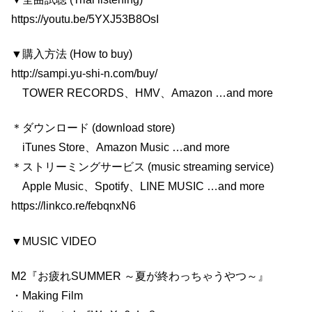
https://youtu.be/5YXJ53B8OsI
▼購入方法 (How to buy)
http://sampi.yu-shi-n.com/buy/
TOWER RECORDS、HMV、Amazon …and more
＊ダウンロード (download store)
iTunes Store、Amazon Music …and more
＊ストリーミングサービス (music streaming service)
Apple Music、Spotify、LINE MUSIC …and more
https://linkco.re/febqnxN6
▼MUSIC VIDEO
M2『お疲れSUMMER ～夏が終わっちゃうやつ～』
・Making Film