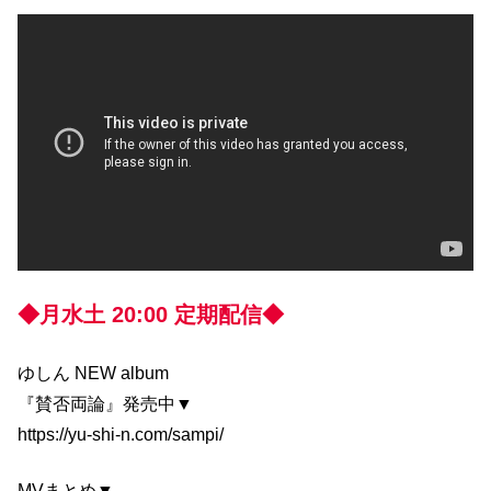
◆月水土 20:00 定期配信◆
ゆしん NEW album
『賛否両論』発売中▼
https://yu-shi-n.com/sampi/
MVまとめ▼