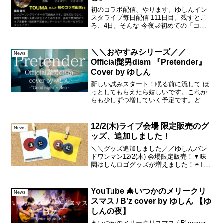
初のコラボ配信、やります。ゆしんイン
スタライブ毎日配信 111日目。残すとこ
ろ、4日。そんな 今夜🌙初めての「コラ
ボ配信」を 21:00からTOUMAさんとさせ
て頂きます！TOUMAさん の ブログより
「今日はゆしんくんとインスタライブし
＼＼おやすみシリーズ／／
News
て...
Official髭男dism 『Pretender』
Cover by ゆしん
新しい試みスタート！眠る前に流して ほ
っとしてもらえたら嬉しいです。これか
らも少しずつ増していく予定です。どう
ぞよろしくお願いします🐏💤Official髭男
dism『Pretender』Cover by ゆし
ん-“Good night” v...
12/2(木)ライブ会場 限定販売のグ
News
ッズ、追加しました！
＼＼グッズ追加しました／／ゆしんバン
ドワンマン12/2(木) 会場限定販売！▼味
園ゆしんロゴグッズが増えました！✴︎Tシ
ャツ✴︎タオル✴︎ステッカー✴︎缶バッジアル
バム『賛否両論』も販売しておりま
す。・閉店時間の関係で、ライブ終了後
YouTube 🎄いつかのメリークリ
News
は物販が...
スマス / B’z cover by ゆしん 【ゆ
しんの夜】
🎄いつかのメリークリスマス / B'zcover