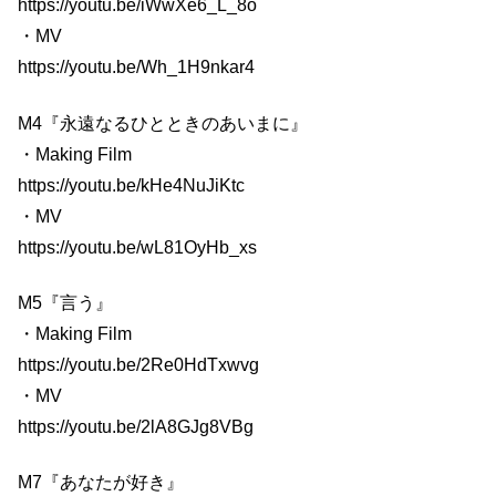
https://youtu.be/iWwXe6_L_8o
・MV
https://youtu.be/Wh_1H9nkar4
M4『永遠なるひとときのあいまに』
・Making Film
https://youtu.be/kHe4NuJiKtc
・MV
https://youtu.be/wL81OyHb_xs
M5『言う』
・Making Film
https://youtu.be/2Re0HdTxwvg
・MV
https://youtu.be/2lA8GJg8VBg
M7『あなたが好き』