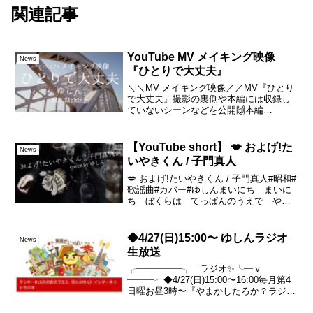
関連記事
YouTube MV メイキング映像
News
『ひとりで大丈夫』
＼＼MV メイキング映像／／MV『ひとり
で大丈夫』撮影の裏側や本編には収録し
ていないシーンなどを公開🙌本編
12/2(土) 公開予定です！！#ゆしん#ミュ
ージックビデオ#YouTubeーーー★ゆしん
バンドワンマンライブイン 味園ユニバー
【YouTube short】 💋 およげ!た
News
ス〜...
いやきくん / 子門真人
💋 およげ!たいやきくん / 子門真人#昭和#
歌謡曲#カバー#ゆしんまいにち まいに
ち ぼくらは てっぱんのうえで やか
れて いやになっちゃうよあるあさ ぼ
くは みせのおじさんとけんかして う
みに にげこんだのさはじめて およい
◆4/27(日)15:00〜 ゆしんラジオ
News
だ うみのそ...
生放送
╭━━━━━╮ ラジオ✨╰━ｖ
━━━╯◆4/27(日)15:00〜16:00毎月第4
日曜お昼3時〜『やまかしたろか？ラジ
オ』ネット環境さえあれば無料でお聴き