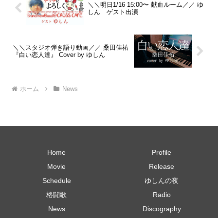
＼＼明日1/16 15:00〜 献血ルーム／／ ゆ
しん ゲスト出演
＼＼スタジオ弾き語り動画／／ 桑田佳祐
『白い恋人達』 Cover by ゆしん
ホーム
News
Home
Profile
Movie
Release
Schedule
ゆしんの夜
格闘歌
Radio
News
Discography