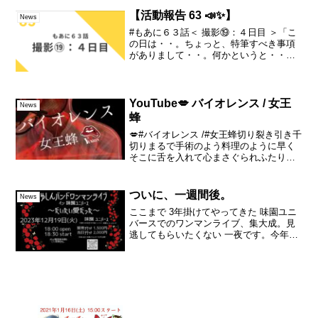
頂けます🎧再放送▼4/27(日)22:00～
4/28(月)15:00～詳細▼
【活動報告 63 📣✨】
News
#もあに６３話＜ 撮影⑲：４日目 ＞「こ
の日は・・。ちょっと、特筆すべき事項
がありまして・・。何かというと・・。
美術！！あー・・でも・・まだネタバレ
できないから・・書きにくいけど・・。
まぁ、いけるとこまで！！！(*ﾉωﾉ)」続
きは▼ーー✩....
YouTube💋 バイオレンス / 女王
News
蜂
💋#バイオレンス /#女王蜂切り裂き引き千
切りまるで手術のよう料理のように早く
そこに舌を入れて心まさぐられふたりだ
けのVIOLENCE#チェンソーマン #アヴ
ちゃん #QUEENBEE #chainsawman
ついに、一週間後。
News
ここまで 3年掛けてやってきた 味園ユニ
バースでのワンマンライブ、集大成。見
逃してもらいたくない 一夜です。今年
は、予約や取り置きではなく、原始的な
「紙のチケット」になります。デジタル
でもなく、紙のチケットをお手元に持っ
て、整理番号順に ご...