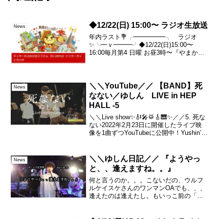
◆12/22(日) 15:00〜 ラジオ生放送
News
年内ラスト💐╭━━━━━╮ ラジオ
✨╰━ｖ━━━╯◆12/22(日)15:00〜
16:00毎月第4 日曜 お昼3時〜『やまかし
たろか？ラジオ』ネット環境さえあれば
どなたでも無料でお聴き頂けます🎧再放
送▼12/22(日)22:00～12/23...
＼＼YouTube／／ 【BAND】死
News
なない／ゆしん LIVE in HEP
HALL -5
＼＼Live show✨🎻🎤🥁🎸🎹✨／／5. 死な
ない2022年2月23日に開催したライブ映
像を1曲ずつYouTubeに公開中！Yushin’s
BAND playlist▼#アルバムパス#ゆしん#
バンド▼「アルバムパス」ライブ 専用サ
イト...
＼＼ゆしん日記／／ 『ようやっ
News
と、、逢えますね。。』
何と言うのか。。。こないだの、ウルフ
ルケイスケさんのワンマンOAでも、、、
逢えたのは逢えたし。もいっこ前の「ゆ
しんの夜」でも、、どうにか逢えた・・
んですけど。。。いや、もう。ここに至