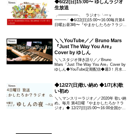
って、配信を否定する気は全くないし。
◆6/22(日)15:00〜 ゆしんラジオ
News
素晴らしい事だと思うん...
生放送
╭━━━━━╮ ラジオ✨╰━ｖ
━━━╯◆6/22(日)15:00〜16:00毎月第4
日曜お昼3時〜『やまかしたろか？ラジ
オ』@tackey816ネット環境さえあれば無
料でお聴き頂けます🎧再放送
▼6/22(日)22:00～6/23(月)15:...
＼＼YouTube／／ Bruno Mars
News
『Just The Way You Are』
Cover by ゆしん
＼＼スタジオ弾き語り／／Bruno
Mars『Just The Way You Are』Cover by
ゆしん◆YouTube定期配信◆週3！月水土
20:00！▼ゆしん Linktree (詳細)ーーーー
ーー◆発売中(Now on sa...
◆12/27(日)歌い納め ◆1/7(木)歌
News
い初め
＼＼マンスリーラジオ／／2020年 歌い納
め。毎月 第4日曜『やまかしたろか？ラ
ジオ』◆ 12/27(日)15:00〜16:00全国から
聴くことができます▼↑こちらのURLか
ら！時間になったらクリックするだけ♪ア
プリ不要。バックグラウンド再...