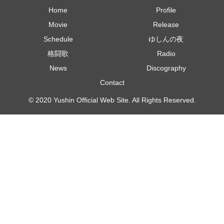
Home
Profile
Movie
Release
Schedule
ゆしんの夜
格闘歌
Radio
News
Discography
Contact
© 2020 Yushin Official Web Site. All Rights Reserved.