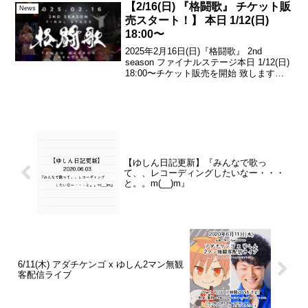
ご視聴は無料でお聴き頂けます😊...
【2/16(日) 『格闘歌』 チケット販
News
売スタート！】 本日 1/12(日)
18:00〜
2025年2月16日(日)『格闘歌』 2nd
season ファイナルステージ本日 1/12(日)
18:00〜チケット販売を開始 致します！
（会場・配信 共に）▼ こちらから！・チ
ケット購入には、TIGETの「会員登録」
が必要になります。...
【ゆしん日記更新】『みんなで歌っ
て、、レコーディングしたいなー・・・
と。。m(__)m』
6/11(木) アダチケンゴ x ゆしん‬‪2マン無観
客配信ライブ