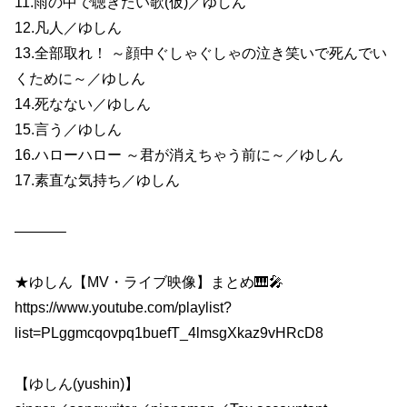
11.雨の中で聴きたい歌(仮)／ゆしん
12.凡人／ゆしん
13.全部取れ！ ～顔中ぐしゃぐしゃの泣き笑いで死んでい
くために～／ゆしん
14.死なない／ゆしん
15.言う／ゆしん
16.ハローハロー ～君が消えちゃう前に～／ゆしん
17.素直な気持ち／ゆしん
———–
★ゆしん【MV・ライブ映像】まとめ🎹🎤
https://www.youtube.com/playlist?
list=PLggmcqovpq1buefT_4lmsgXkaz9vHRcD8
【ゆしん(yushin)】