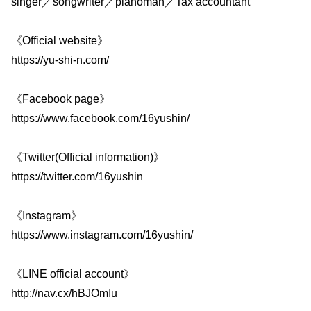
singer／songwriter／pianoman／Tax accountant
《Official website》
https://yu-shi-n.com/
《Facebook page》
https://www.facebook.com/16yushin/
《Twitter(Official information)》
https://twitter.com/16yushin
《Instagram》
https://www.instagram.com/16yushin/
《LINE official account》
http://nav.cx/hBJOmIu