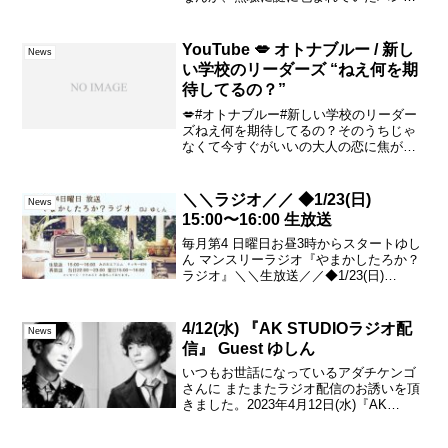
(笑)、「THE天津バンド」の、１stライ
ブ・・ではなく、０回目ライブ・・が。
京都の陰陽（ネガポジ）にて、無事、開
YouTube 💋 オトナブルー / 新し
News
催され...
い学校のリーダーズ “ねえ何を期
待してるの？”
💋#オトナブルー#新しい学校のリーダー
ズねえ何を期待してるの？そのうちじゃ
なくて今すぐがいいの大人の恋に焦がれ
て見た目よりも 残るあどけない心だけが
先走る青い蕾のまま 大人振る#首振りダ
ンス #otonablue #atarashiig...
＼＼ラジオ／／ ◆1/23(日)
News
15:00〜16:00 生放送
毎月第4 日曜日お昼3時からスタートゆし
ん マンスリーラジオ『やまかしたろか？
ラジオ』＼＼生放送／／◆1/23(日)
15:00〜16:00時間になったら▼＼＼再放
送(2回)／／①当日1/23(日)22:00～23:00②
翌日1/24(月)...
4/12(水) 『AK STUDIOラジオ配
News
信』 Guest ゆしん
いつもお世話になっているアダチケンゴ
さんに またまたラジオ配信のお誘いを頂
きました。2023年4月12日(水)『AK
STUDIOラジオ配信』Guest ゆしん時間
21:00(1時間ほどを予定)リアルタイムでの