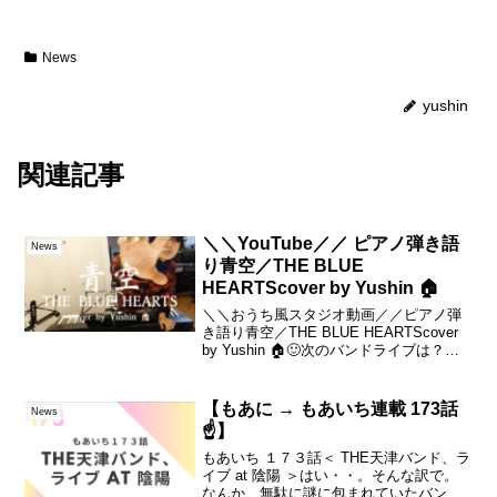
News
yushin
関連記事
＼＼YouTube／／ ピアノ弾き語
News
り青空／THE BLUE
HEARTScover by Yushin 🏠
＼＼おうち風スタジオ動画／／ピアノ弾
き語り青空／THE BLUE HEARTScover
by Yushin 🏠🙂次のバンドライブは？◆
6/17(金)18:30 オープン19:00 スタート@
ESAKA MUSE＝来てくれる人が増え続
け...
【もあに → もあいち連載 173話
News
☝️】
もあいち １７３話＜ THE天津バンド、ラ
イブ at 陰陽 ＞はい・・。そんな訳で。
なんか、無駄に謎に包まれていたバンド