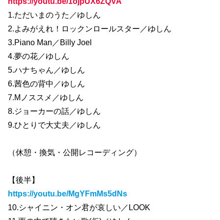
https://youtu.be/1ojpUX6ZQVA
1.ただいまのうた／ゆしん
2.よみがえれ！ロックンロールスター／ゆしん
3.Piano Man／Billy Joel
4.夢の花／ゆしん
5.ハナちゃん／ゆしん
6.茜色の背中／ゆしん
7.Mノススメ／ゆしん
8.ジョーカーの話／ゆしん
9.ひとりで大丈夫／ゆしん
（休憩・換気・公開レコーディング）
【後半】
https://youtu.be/MgYFmMs5dNs
10.シャイニン・オン君が哀しい／LOOK