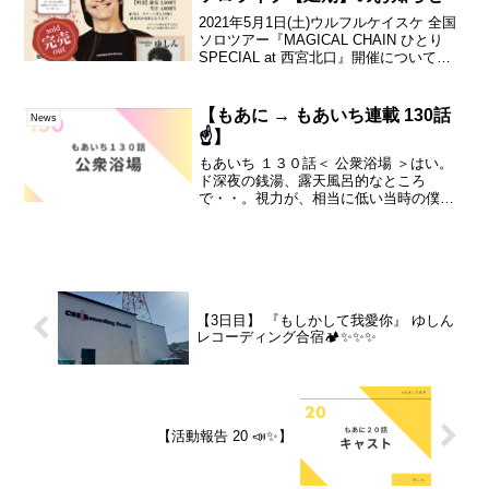
2021年5月1日(土)ウルフルケイスケ 全国
ソロツアー『MAGICAL CHAIN ひとり
SPECIAL at 西宮北口』開催について。
4/23(金)東京都、大阪府、京都府、兵庫県
に緊急事態宣言が発令されました。会場
RJ&BME’S...
【もあに → もあいち連載 130話
News
☝️】
もあいち １３０話＜ 公衆浴場 ＞はい。
ド深夜の銭湯、露天風呂的なところ
で・・。視力が、相当に低い当時の僕
（あ、今はもっと低いすけど、今ならコ
ンタクトしてるはず・・）は。目の前
で、どうやらとてもニコニコしてこっち
を見てるっぽい方に対して・・...
【3日目】 『もしかして我愛你』 ゆしん
レコーディング合宿🏕️✨✨✨
【活動報告 20 📣✨】