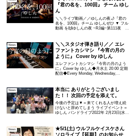
『君の名を、100回』 チーム ゆし
ん
＼＼ライブ動画／／ゆしんの夜🌙『君の
名を、100回』チーム ゆしんぜひ ▼ フル
動画 を🙌ゆしんの夜 ~RJ編~第111夜 2
月2日(木) よりギター 山本 アラタ ギタ
ー 田中 雄ベース ホンマ ヒデアキピア
ノ 山本 義則（どんちゃん）ド...
＼＼スタジオ弾き語り／／ エレ
News
ファントカシマシ 『今宵の月の
ように』 Cover by ゆしん
エレファントカシマシ『今宵の月のよう
に』Cover by ゆしん◆月水土 20:00 定期
配信◆Every Monday, Wednesday,
SaturdayRegular posting at 8
pmSubscribe to my ...
本当に ありがとうございまし
News
た！！ 次回の予定を添えて。
今後の予定は▼＝来てくれる人が増え続
けないと辞めてしまう ライブイベント＝
ゆしん バンドライブ2022年 2月23日(水・
祝)＠ 大阪 梅田 HEP HALL81名様がお越
し頂かなければ、昨年から続けてきた こ
のバンドライブがストップしてし...
★5/1(土) ウルフルケイスケさん
News
ソロライブ【延期】のお知らせ