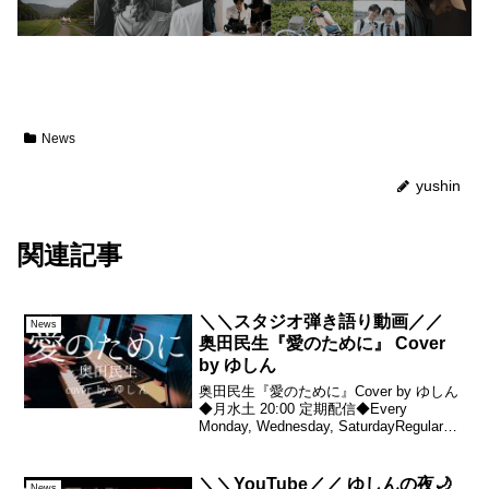
News
yushin
関連記事
＼＼スタジオ弾き語り動画／／
News
奥田民生『愛のために』 Cover
by ゆしん
奥田民生『愛のために』Cover by ゆしん
◆月水土 20:00 定期配信◆Every
Monday, Wednesday, SaturdayRegular
posting at 8 pmSubscribe to my
channel♪A...
＼＼YouTube／／ ゆしんの夜🌙
News