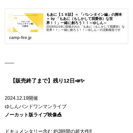
もあに【１９話】＜ 「バレンタイン編」の脚本
＞ by 「もあに（もしかして我愛你）な世
界！！」一緒に創ろう！！～ゆしん～
2026/01/19に投稿された「もあに（もしかして我愛你）な
世界！！」一緒に創ろう！！～ゆしん～の活動報告です
camp-fire.jp
——
【販売終了まで】残り12日📣✨
2024.12.19開催
ゆしんバンドワンマンライブ
ノーカット版ライブ映像🎪
ドキュメンタリー含む 約3時間の超大作‼️