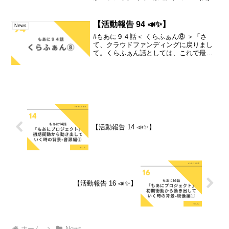
15:00〜16:00時間になったら▼＼＼再放
送(2回)／／①当日 夜🌙6/26(日)22:00～
23:00②翌日 昼☀...
【活動報告 94 📣✨】
News
#もあに９４話＜ くらふぁん⑧ ＞「さ
て、クラウドファンディングに戻りまし
て。くらふぁん話としては、これで最後
すかね！やっぱり、クラウドファンディ
ングで思い出深いのは・・リターンで
の、撮影参加・レコーディング参加・・
ですねー・・(*ﾉωﾉ)...
【活動報告 14 📣✨】
【活動報告 16 📣✨】
ホーム
News