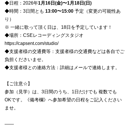
◆日程：2026年
1月16日(金)〜1月18日(日)
◆時間：3日間とも
13:00〜15:00
予定（変更の可能性あ
り）
※ 一緒に歌って頂く日は、18日を予定しています！
◆場所：CSEレコーディングスタジオ
https://capsent.com/studio/
◆支援者様の交通費等：支援者様の交通費などは各自でご
負担くださいませ。
◆支援者様との連絡方法：詳細はメールで連絡します。
【ご注意☆】
参加（見学）は、3日間のうち、1日だけでも 複数でも
OKです。《備考欄》へ参加希望の日程をご記入ください
ませ。
——