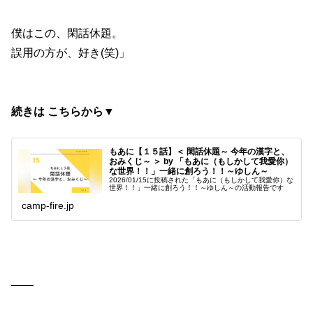
僕はこの、閑話休題。
誤用の方が、好き(笑)」
続きは こちらから▼
もあに【１５話】＜ 閑話休題～ 今年の漢字と、
おみくじ～ ＞ by 「もあに（もしかして我愛你）
な世界！！」一緒に創ろう！！～ゆしん～
2026/01/15に投稿された「もあに（もしかして我愛你）な
世界！！」一緒に創ろう！！～ゆしん～の活動報告です
camp-fire.jp
——