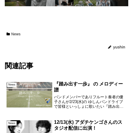
News
yushin
関連記事
『踏み出す一歩』 の メロディー
News
譜
バンドメンバーでありフルート奏者の優
子さんが2/23(水)の ゆしんバンドライブ
で皆様といっしょに歌いたい『踏み出す
一歩』のメロディー譜をつくって 公開し
てくださいました▼『踏み出す一歩』〜
Malaga CF Japan アンセム〜【練習用...
12/13(水) アダチケンゴさんのス
News
タジオ配信に出演！