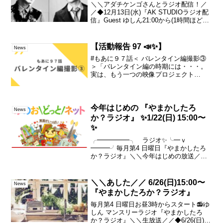
＼＼アダチケンゴさんとラジオ配信！／
／◆12月13日(水)『AK STUDIOラジオ配
信』Guest ゆしん21:00から(1時間ほどを
予定)リアルタイムでお聴きくださる場合
は無料でお聴き頂けます🙌✨※ラジオ配
信のため、声だけの配信となりま...
【活動報告 97 📣✨】
News
#もあに９７話＜ バレンタイン編撮影③
＞「バレンタイン編の時期には・・・。
実は、もう一つの映像プロジェクト
が・・動き出してたんですよね・・・(笑)
ほんと、どうなってんでしょね・・こ
れ・・(*ﾉωﾉ)めちゃめちゃ手一杯の
中・・なぜに新しい事...
今年はじめの 『やまかしたろ
News
か？ラジオ』 ✨1/22(日) 15:00〜
✨
╭━━━━━╮ ラジオ✨╰━ｖ
━━━╯毎月第4 日曜日『やまかしたろ
か？ラジオ』＼＼今年はじめの放送／／
✨1/22(日) 15:00〜✨ネット環境さえあれ
ばどなたでも どちらからでもお聴きいた
だくことが出来ます🎧時間がきたら▼再
＼＼あした／／ 6/26(日)15:00〜
News
放送は① 1...
『やまかしたろか？ラジオ』
毎月第4 日曜日お昼3時からスタート📻ゆ
しん マンスリーラジオ『やまかしたろ
か？ラジオ』＼＼生放送／／◆6/26(日)