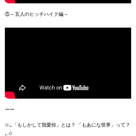
⑤ – 五人のヒッチハイク編 –
ーー
✩.｡「もしかして我愛你」とは？ 「もあにな世界」って？
｡.✩