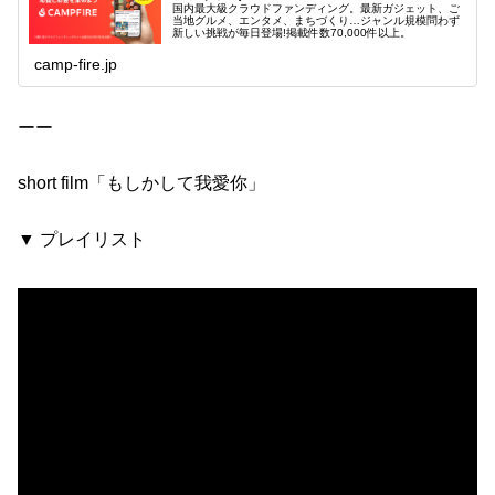
国内最大級クラウドファンディング。最新ガジェット、ご
当地グルメ、エンタメ、まちづくり…ジャンル規模問わず
新しい挑戦が毎日登場!掲載件数70,000件以上。
camp-fire.jp
ーー
short film「もしかして我愛你」
▼ プレイリスト