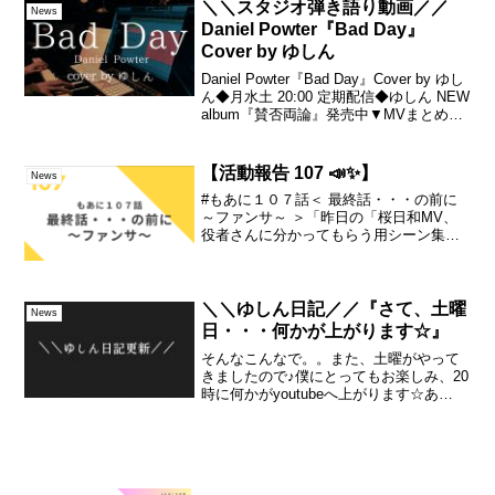
＼＼スタジオ弾き語り動画／／
News
Daniel Powter『Bad Day』
Cover by ゆしん
Daniel Powter『Bad Day』Cover by ゆし
ん◆月水土 20:00 定期配信◆ゆしん NEW
album『賛否両論』発売中▼MVまとめ
▼Every Monday, Wednesday,
SaturdayRegular ...
【活動報告 107 📣✨】
News
#もあに１０７話＜ 最終話・・・の前に
～ファンサ～ ＞「昨日の「桜日和MV、
役者さんに分かってもらう用シーン集」
的なもの・・。なんか、ちょっとだけ、
反響ありますね・・(笑)ぽこぽこと・・
「読みたい」とのお声・・頂いたりして
います・・びっくり...
＼＼ゆしん日記／／『さて、土曜
News
日・・・何かが上がります☆』
そんなこんなで。。また、土曜がやって
きましたので♪僕にとってもお楽しみ、20
時に何かがyoutubeへ上がります☆あ
ぁ・・・楽しみ・・・。。こないだの、
水曜の「さや侍」も嬉しかったな
ぁ。。。僕ほんと、あの曲好きで。。。
ピストルさん、めちゃく...