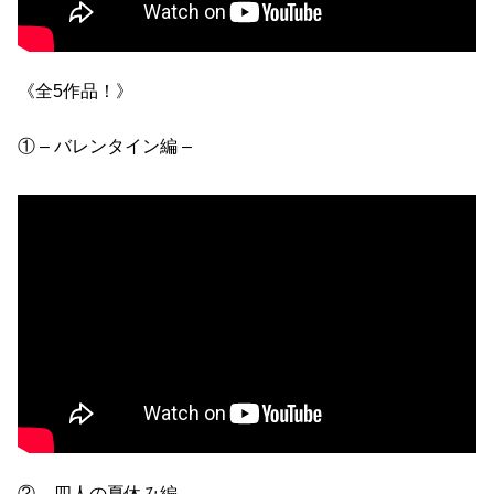
《全5作品！》
① – バレンタイン編 –
② – 四人の夏休み編 –