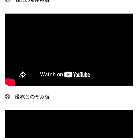
③ – 優衣とのぞみ編 –