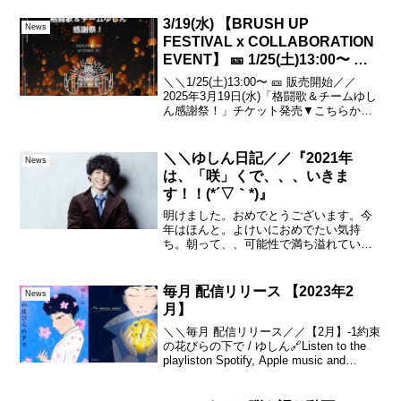
3/19(水) 【BRUSH UP
News
FESTIVAL x COLLABORATION
EVENT】 🎫 1/25(土)13:00〜 販
売開始🎫
＼＼1/25(土)13:00〜 🎫 販売開始／／
2025年3月19日(水)「格闘歌＆チームゆし
ん感謝祭！」チケット発売▼こちらから
【BRUSH UP FESTIVAL x
COLLABORATION EVENT】『大阪ナイ
トカルチャーを盛り...
＼＼ゆしん日記／／『2021年
News
は、「咲」くで、、、いきま
す！！(*´▽｀*)』
明けました。おめでとうございます。今
年はほんと。よけいにおめでたい気持
ち。朝って、、可能性で満ち溢れている
と思う。。そんな感じで。。。新年
は、、やはり、、昨年のことがあるの
で、、みんな、一様に希望を持っている
毎月 配信リリース 【2023年2
News
はず、、今年は特に。そんなみんな...
月】
＼＼毎月 配信リリース／／【2月】-1約束
の花びらの下で / ゆしん🔗Listen to the
playliston Spotify, Apple music and
more 【2月】-2No more war / ゆしん
🔗Listen...