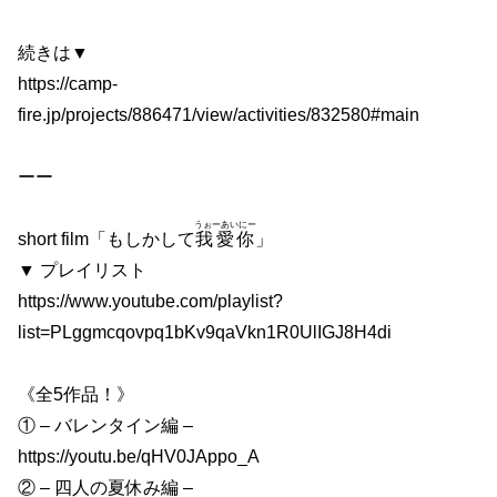
続きは▼
https://camp-
fire.jp/projects/886471/view/activities/832580#main
ーー
うぉーあいにー
short film「もしかして
我愛你
」
▼ プレイリスト
https://www.youtube.com/playlist?
list=PLggmcqovpq1bKv9qaVkn1R0UlIGJ8H4di
《全5作品！》
① – バレンタイン編 –
https://youtu.be/qHV0JAppo_A
② – 四人の夏休み編 –