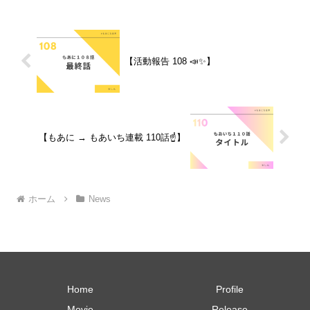
Apple mu...
【活動報告 108 📣✨】
【もあに → もあいち連載 110話☝️】
ホーム
News
Home
Profile
Movie
Release