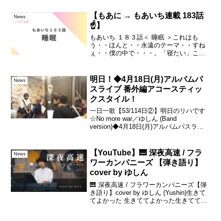
Themasong...
【もあに → もあいち連載 183話
News
☝️】
もあいち １８３話＜ 睡眠 ＞これはも
う・・ほんと・・永遠のテーマ・・すね
ぇ・・僕の中で・・・。「寝たい」これ
はマジで・・昔から・・ずっと願望とし
てあるんです。寝るの、大好きなんで
す。本気でロングスリーパーなんだと思
明日！◆4月18日(月)アルバムパ
News
います。続きは▼ーーsh...
スライブ 番外編アコースティッ
クスタイル！
一日一歌【53/114日②】明日のリハです
☆No more war／ゆしん (Band
version)◆4月18日(月)アルバムパスライ
ブ 番外編アコースティックスタイル@ 大
阪 中津 Step HALLOPEN：
18:30START：1...
【YouTube】🎹 深夜高速 / フラ
News
ワーカンパニーズ 【弾き語り】
cover by ゆしん
🎹 深夜高速 / フラワーカンパニーズ【弾
き語り】cover by ゆしん (Yushin)生きて
てよかった 生きててよかった生きててよ
かった そんな夜を探してる【ゆしん】🔗
情報まとめLink🎧配信リリースSpotify,