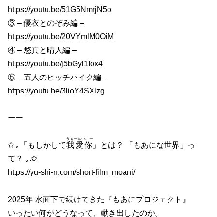
https://youtu.be/51G5NmrjN5o
③ – 優衣とのぞみ編 –
https://youtu.be/20VYmlM0OiM
④ – 悠真と晴人編 –
https://youtu.be/j5bGyl1Iox4
⑤ – 五人のヒッチハイク編 –
https://youtu.be/3lioY4SXlzg
ーー
うぉーあいにー
✩.｡「もしかして
我愛你
」とは？ 「もあにな世界」っ
て？ ｡.✩
https://yu-shi-n.com/short-film_moani/
2025年 水面下で続けてきた『もあにプロジェクト』
いったい何がどうなって、動き出したのか。