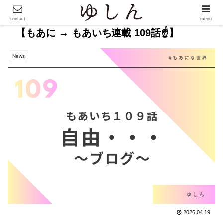
contact
menu
【もあに → もあいち連載 109話☝️】
News
2026.04.19