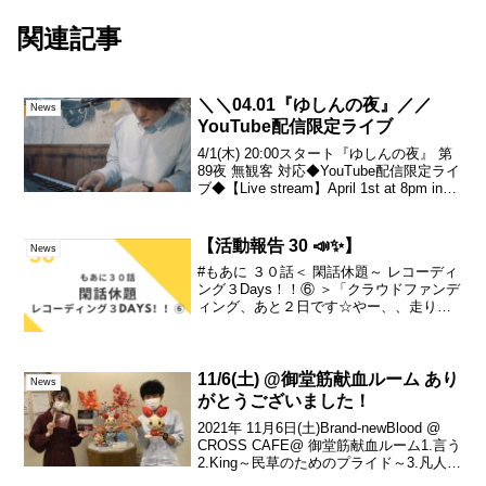
関連記事
＼＼04.01『ゆしんの夜』／／
News
YouTube配信限定ライブ
4/1(木) 20:00スタート『ゆしんの夜』 第
89夜 無観客 対応◆YouTube配信限定ライ
ブ◆【Live stream】April 1st at 8pm in
Japan time『ゆしんの夜』4/1(木) 20:00〜
【ライブ配信...
【活動報告 30 📣✨】
News
#もあに ３０話＜ 閑話休題～ レコーディ
ング３Days！！⑥ ＞「クラウドファンデ
ィング、あと２日です☆やー、、走り切
れそう、、。最後まで、頑張るぞー！！
(≧▽≦)狙ってるリターンが実はある・・
という方、お急ぎくださいでーす♪・・と
いう事...
11/6(土) @御堂筋献血ルーム あり
News
がとうございました！
2021年 11月6日(土)Brand-newBlood @
CROSS CAFE@ 御堂筋献血ルーム1.言う
2.King～民草のためのプライド～3.凡人4.
越えていけ ～Malaga CF Japan Official