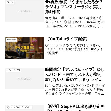
と、お仕事などの関係で、行きたくて
◆(再放送①)『やまかしたろか？
ラジオ
も...
ラジオ』マンスリーラジオ(毎月
第4日曜)
毎月 第4日曜 15:00～16:00再放送：①
当日22:00〜 ② 翌日15:00～2024年8月25
日(日)再放送 22:00 → 19:30 へ変更（選
挙 開票速報のため）タッキー816 みのお
エフエム 60分 生放送でお届けしてい...
【YouTubeライブ配信】
YouTube
/／💁🏻‍♂️らいぶ @ すたぢおぎょうざ\＼
19:00〜19:30（30分予定）YouTubeライ
ブ配信🎥
時間未定【アルバムライブ】ゆし
バンドライブ
んバンド ＝来てくれる人が増え
続けないと 辞めてしまう ライブ
イベント＝
ゆしん アルバムパスライブバンド スタイ
ル＝来てくれる人が増え続けないと辞め
てしまう ライブイベント＝会場 ライブ
ハウス『ESAKA MUSE』大阪府吹田市豊
津町10-15モアイビル5F地下鉄御堂筋線
江坂駅8番出口、徒歩2分 時間 未定→...
【配信】StepHALL弾き語り企画
その他のライブ・イベント