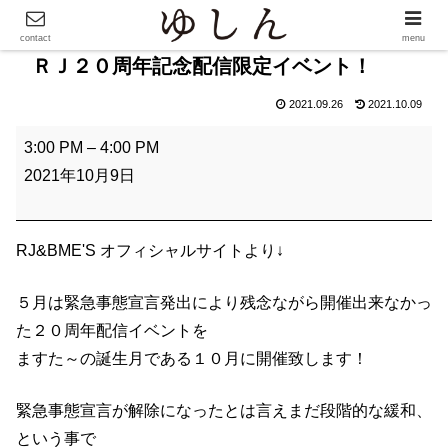
contact
menu
ＲＪ２０周年記念配信限定イベント！
2021.09.26
2021.10.09
Ｒ
3:00 PM
–
4:00 PM
Ｊ
2021年10月9日
２
０
周
RJ&BME'S オフィシャルサイトより↓
年
５月は緊急事態宣言発出により残念ながら開催出来なかっ
記
た２０周年配信イベントを
念
ますた～の誕生月である１０月に開催致します！
配
信
緊急事態宣言が解除になったとは言えまだ段階的な緩和、
限
という事で
定