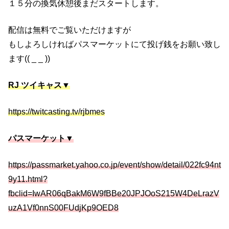
１５分の換気休憩後まだスタートします。
配信は無料でご覧いただけますが
もしよろしければパスマーケットにて投げ銭をお願い致し
ます(( _ _ ))
RJ ツイキャス▼
https://twitcasting.tv/rjbmes
パスマーケット▼
https://passmarket.yahoo.co.jp/event/show/detail/022fc94nt
9y11.html?
fbclid=IwAR06qBakM6W9fBBe20JPJOoS215W4DeLrazV
uzA1Vf0nnS00FUdjKp9OED8