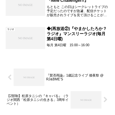
『New Challenger!!』
もともと この日はシークレットライブの
予定だったのですが急遽、配信チケット
が販売されライブを見て頂けることが決
定しました。ご来場頂くチケットはすで
に完売をしており 配信のみになりますが
公開される予定がなかったライブですの
◆(再放送②)『やまかしたろか？
ラジオ
でお時間が合いました...
ラジオ』マンスリーラジオ(毎月
第4日曜)
毎月 第4日曜 15:00～16:00
『賛否両論』1歳記念ライブ 後夜祭 @
RJ&BME’S
【2部制】松原タニシの『キャバる』（ラ
ジオ関西「松原タニシの生きる」3周年イ
ベント）