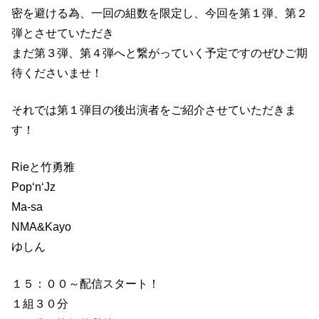
密を避ける為、一回の組数を限定し、今回を第１弾、第２
イ
弾とさせていただき
ベ
まだ第３弾、第４弾へと繋がっていく予定ですのぜひご期
ン
待くださいませ！
ト
！
それでは第１弾目の後出演者をご紹介させていただきま
す！
Rieと竹勇雅
Pop‘n‘Jz
Ma-sa
NMA&Kayo
ゆしん
１５：００～配信スタート！
１組３０分