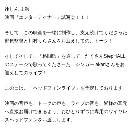
ラ
ゆしん 主演
イ
映画『エンターテイナー』試写会！！！
ブ
！
そして、この映画を一緒に制作し、支え続けてくださった
野原監督と川村りらさんをお迎えしての、トーク！
そしてそして、「格闘歌」を通して、たくさんStepHALL
のステージで歌ってくださった、シンガー akariさんをお
迎えしてのライブ！
この日は、「ヘッドフォンライブ」を予定しております。
映画の音声も、トークの声も、ライブの音も、皆様の耳元
へ直接お届けできるよう、おひとりずつに専用のワイヤレ
スヘッドフォンをお渡しします。