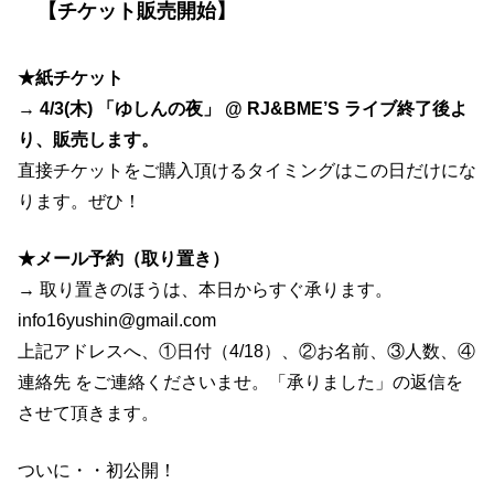
【チケット販売開始】
ン
タ
★紙チケット
ー
→
4/3(木) 「ゆしんの夜」 @ RJ&BME’S ライブ終了後よ
テ
り、販売します。
イ
直接チケットをご購入頂けるタイミングはこの日だけにな
ナ
ります。ぜひ！
ー
』
★メール予約（取り置き）
試
→ 取り置きのほうは、本日からすぐ承ります。
写
info16yushin@gmail.com
会
上記アドレスへ、①日付（4/18）、②お名前、③人数、④
！
連絡先 をご連絡くださいませ。「承りました」の返信を
ト
させて頂きます。
ー
ク
ついに・・初公開！
&