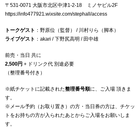
〒531-0071 大阪市北区中津1-2-18 ミノヤビル2F
7
https://info477921.wixsite.com/stephall/access
周
年
トークゲスト
：野原位（監督） / 川村りら（脚本）
！
ライブゲスト
：akari / 下野尻高明 / 田中雄
ゆ
し
前売・当日 共に
ん
2,500円
+ ドリンク代 別途必要
プ
（整理番号付き）
レ
ゼ
※紙チケットに記載された
整理番号順
に、ご入場 頂きま
ン
す。
ツ
※メール予約（お取り置き）の方・当日券の方は、チケッ
映
トをお持ちの方が入られたあとからご入場をお願いしま
画
す。
『
エ