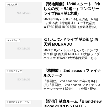
バム...
【現地開催】18:00スタート 『ゆ
ゆしんの夜
しんの夜 ～RJ編～』マンスリー
ライブ(毎月第1木曜)
2021年10月7日(木)『ゆしんの夜 ~RJ編
~』第95夜《現地開催》★ご予約必要
★17:30 開場18:00 開演（換気休憩あり）
19:30頃 ライブ終了（換気）20:00 ツイキ
ャス配信20:30頃 配信終了21:00 閉店・
18:0...
ゆしんバンドライブ 第2弾 @ 西
バンドライブ
天満 MOERADO
2021年 8月17日(火)ゆしんバンドライブ
第２弾 @ 西天満 MOERADO大阪ライブ
ハウスMOERADO大阪市西天満にあるラ
イブハウスＭＯＥＲＡＤＯ
www.moerado.com・17:30 オープン・
18:00 スタート・20:0...
『格闘歌』 2nd season ファイナ
その他のライブ
ルステージ
『格闘歌』 2nd season2025年2月16日
(日)『格闘歌』 2nd season ファイナルス
テージチケット販売中！（会場・配信）
▼ こちらから！・チケット購入には、
TIGET の「会員登録」が必要になりま
す。・システム手数料 /...
【配信】献血ルーム『Brand-new
その他のライブ・イベント
Blood@CROSS CAFÉ』