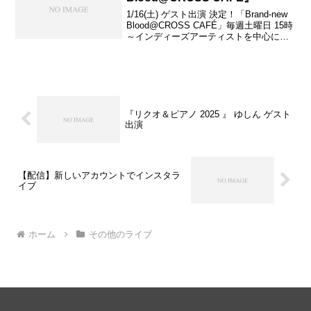
1/16(土) ゲスト出演 決定！「Brand-new
Blood@CROSS CAFÉ」毎週土曜日 15時
～インディーズアーティストを中心に毎
回ゲストを迎えトーク＆ライブでお届け
する６０分のスペシャルプログラム！●前
半はゲストとDJによる...
『リクオ＆ピアノ 2025 』 ゆしん ゲスト
出演
【配信】新しいアカウントでインスタラ
イブ
ホーム
その他のライブ