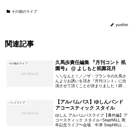
その他のライブ
yushin
関連記事
久馬歩責任編集 『月刊コント 祇
その他のライブ
園号』 @ よしもと祇園花月
＼＼なんと！／／ザ・プラン９の久馬さ
んよりお誘いを頂き『月刊コント』に出
演させて頂くことが決まりました！錚々
たる芸人の皆様とよしもと祇園花月の舞
台に立たせて頂けるなんて・・歌うたい
として本当に光栄です！京都観光も兼ね
【アルバムパス】ゆしんバンド
バンドライブ
て【6/1(土)】の夜、...
アコースティック スタイル
ゆしん アルバムパスライブ【番外編】ア
コースティック スタイル~StepHALL 周
年記念ライブ〜会場 中津 StepHALL 大
阪市北区中津1-2-18 ミノヤビル1F時
間 open 18:30 / start 19:00料金 アル