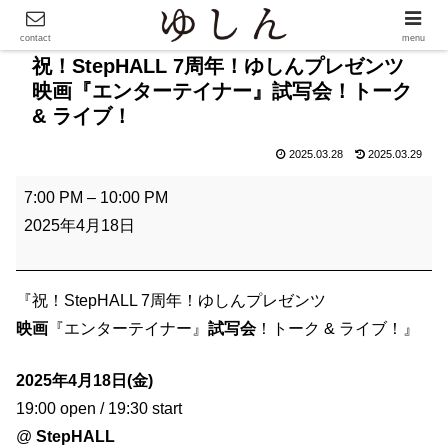
contact
menu
祝！StepHALL 7周年！ゆしんプレゼンツ
映画『エンターテイナー』試写会！トーク
& ライブ！
2025.03.28
2025.03.29
祝
7:00 PM
–
10:00 PM
！
2025年4月18日
S
t
e
『祝！StepHALL 7周年！ゆしんプレゼンツ
p
映画
『エンターテイナー』
試写会
！トーク & ライブ！』
H
2025年4月18日(金)
A
19:00 open / 19:30 start
L
@
StepHALL
L