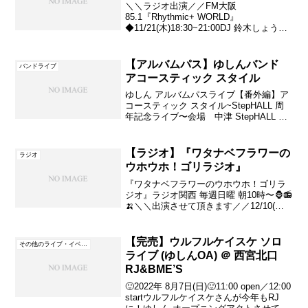
＼＼ラジオ出演／／FM大阪
R
85.1『Rhythmic+ WORLD』
◆11/21(木)18:30~21:00DJ 鈴木しょう治
J
ゆしん ゲスト出演19:00頃から 10分ほど
の出演予定
編
【アルバムパス】ゆしんバンド
バンドライブ
～
アコースティック スタイル
』
ゆしん アルバムパスライブ【番外編】ア
コースティック スタイル~StepHALL 周
マ
年記念ライブ〜会場 中津 StepHALL 大
阪市北区中津1-2-18 ミノヤビル1F時
ン
間 open 18:30 / start 19:00料金 アル
ス
バム...
【ラジオ】『ワタナベフラワーの
ラジオ
ウホウホ！ゴリラジオ』
リ
『ワタナベフラワーのウホウホ！ゴリラ
ー
ジオ』ラジオ関西 毎週日曜 朝10時〜🦍📻
🍌＼＼出演させて頂きます／／12/10(日)
ラ
AM11:00頃 出演予定#ゴリラジ #ラジ関#
イ
ワタナベフラワー #ゆしん
【完売】ウルフルケイスケ ソロ
ブ
その他のライブ・イベント
ライブ (ゆしんOA) ＠ 西宮北口
(
RJ&BME’S
毎
🙂2022年 8月7日(日)🙂11:00 open／12:00
startウルフルケイスケさんが今年もRJ
月