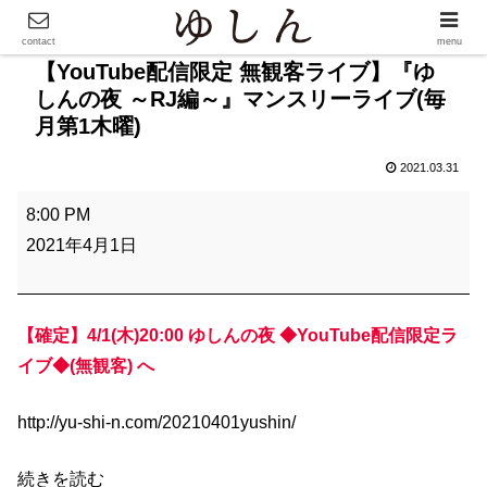
contact
menu
【YouTube配信限定 無観客ライブ】『ゆ
しんの夜 ～RJ編～』マンスリーライブ(毎
月第1木曜)
2021.03.31
【
8:00 PM
Y
2021年4月1日
o
u
T
【確定】4/1(木)20:00 ゆしんの夜
◆YouTube配信限定ラ
u
イブ◆(無観客) へ
b
e
http://yu-shi-n.com/20210401yushin/
配
信
続きを読む