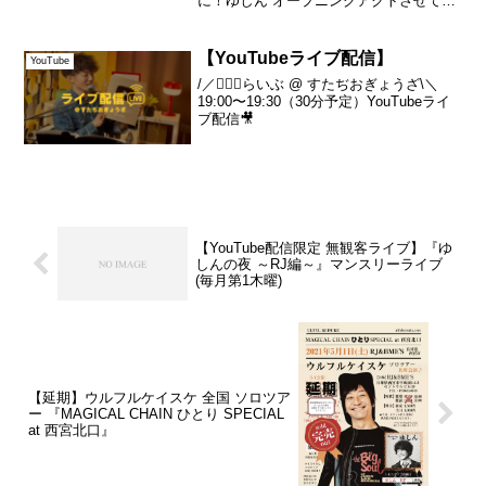
に！ゆしん オープニングアクトさせて頂
きます！【完売御礼✨】ーーーMAGICAL
第
CHAIN ひとりSPECIAL at 西宮北口出
1
演...
【YouTubeライブ配信】
YouTube
木
/／💁🏻‍♂️らいぶ @ すたぢおぎょうざ\＼
19:00〜19:30（30分予定）YouTubeライ
曜
ブ配信🎥
)
【YouTube配信限定 無観客ライブ】『ゆ
しんの夜 ～RJ編～』マンスリーライブ
(毎月第1木曜)
【延期】ウルフルケイスケ 全国 ソロツア
ー 『MAGICAL CHAIN ひとり SPECIAL
at 西宮北口』