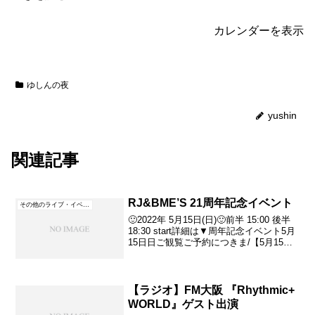
限
カレンダーを表示
定
無
観
ゆしんの夜
客
ラ
yushin
イ
ブ
関連記事
】
『
RJ&BME’S 21周年記念イベント
その他のライブ・イベント
ゆ
🙂2022年 5月15日(日)🙂前半 15:00 後半
し
18:30 start詳細は▼周年記念イベント5月
15日日ご観覧ご予約につきま/【5月15日
ん
（日）対バンデー編】さて！ようやく蔓
延防止も解除となり徐々にですが日常へ
の
と戻ろうとしておりま...
【ラジオ】FM大阪 『Rhythmic+
夜
WORLD』ゲスト出演
～