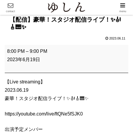
contact
menu
【配信】豪華！スタジオ配信ライブ！✨🎻
🎸🎹✨
2023.06.11
【
8:00 PM
–
9:00 PM
配
2023年6月19日
信
】
豪
【Live streaming】
華
2023.06.19
！
豪華！スタジオ配信ライブ！✨🎻🎸🎹✨
ス
https://youtube.com/live/ftQNe5fSJK0
タ
ジ
出演予定メンバー
オ