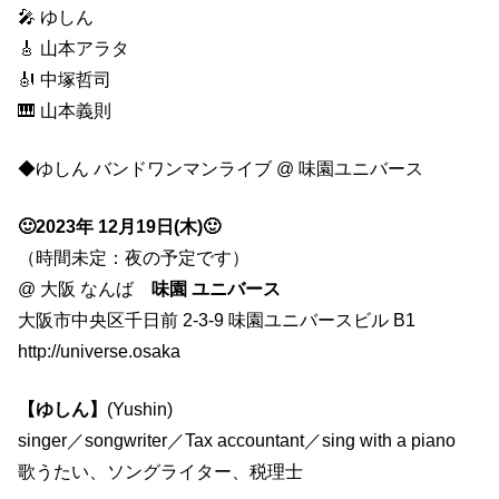
🎤 ゆしん
配
🎸 山本アラタ
信
🎻 中塚哲司
ラ
🎹 山本義則
イ
ブ
◆ゆしん バンドワンマンライブ @ 味園ユニバース
！
✨
🙂2023年 12月19日(木)🙂
🎻
（時間未定：夜の予定です）
🎸
@ 大阪 なんば
味園 ユニバース
🎹
大阪市中央区千日前 2-3-9 味園ユニバースビル B1
✨
http://universe.osaka
【ゆしん】
(Yushin)
singer／songwriter／Tax accountant／sing with a piano
歌うたい、ソングライター、税理士