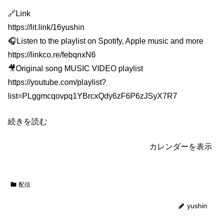
🔗Link
https://lit.link/16yushin
🎧Listen to the playlist on Spotify, Apple music and more
https://linkco.re/febqnxN6
🎥Original song MUSIC VIDEO playlist
https://youtube.com/playlist?
list=PLggmcqovpq1YBrcxQdy6zF6P6zJSyX7R7
続きを読む
カレンダーを表示
配信
yushin