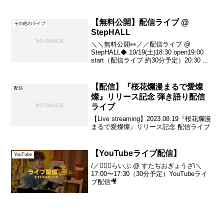
しん#もあにな世界
【無料公開】配信ライブ @
その他のライブ
StepHALL
＼＼無料公開👀／／配信ライブ @
StepHALL◆ 10/19(土)18:30 open19:00
start（配信ライブ 約30分予定）20:30 完
全退出🙇🏻‍♂️・配信は ゆしんYouTubeチャ
ンネルにて・撮影OK （SNSへの投...
【配信】『桜花爛漫まるで愛燦
配信
燦』リリース記念 弾き語り配信
ライブ
【Live streaming】2023.08.19『桜花爛漫
まるで愛燦燦』リリース記念 配信ライブ
【YouTubeライブ配信】
YouTube
/／💁🏻‍♂️らいぶ @ すたぢおぎょうざ\＼
17:00〜17:30（30分予定）YouTubeライ
ブ配信🎥