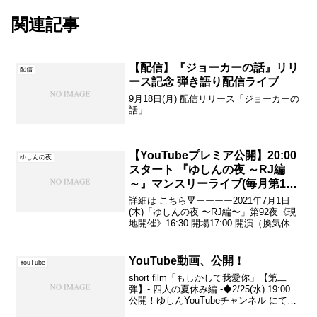
関連記事
【配信】『ジョーカーの話』リリ
配信
ース記念 弾き語り配信ライブ
9月18日(月) 配信リリース「ジョーカーの
話」
【YouTubeプレミア公開】20:00
ゆしんの夜
スタート 『ゆしんの夜 ～RJ編
～』マンスリーライブ(毎月第1木
曜)
詳細は こちら🔻ーーーー2021年7月1日
(木)「ゆしんの夜 〜RJ編〜」第92夜《現
地開催》16:30 開場17:00 開演（換気休憩
あり）19:00 ライブ終了20:00 閉店会場：
RJ&BME’S料金：チャージ 500円（ご飲
食代 別...
YouTube動画、公開！
YouTube
short film「もしかして我愛你」【第二
弾】- 四人の夏休み編 -◆2/25(水) 19:00
公開！ゆしんYouTubeチャンネル にてぜ
ひフォローしてお待ちくださいませ！#ゆ