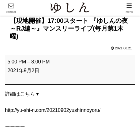
contact
menu
【現地開催】17:00スタート 『ゆしんの夜
～RJ編～』マンスリーライブ(毎月第1木
曜)
2021.08.21
【
5:00 PM
–
8:00 PM
現
2021年9月2日
地
開
催
詳細はこちら▼
】
http://yu-shi-n.com/20210902yushinnoyoru/
1
7
ーーーー
:
0