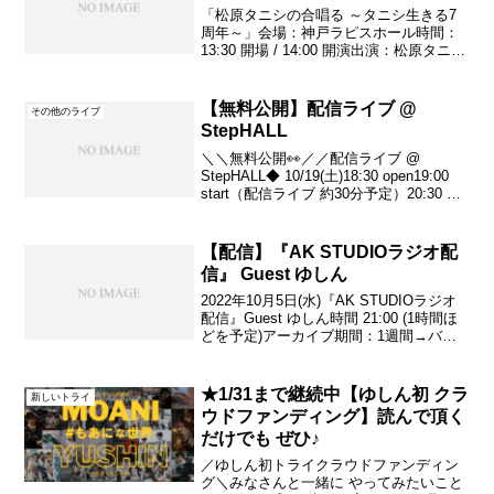
う
「松原タニシの合唱る ～タニシ生きる7
ま
周年～」会場：神戸ラピスホール時間：
く
は
13:30 開場 / 14:00 開演出演：松原タニシ
弾
/ 代走みつくに / 華井二等兵 / にしね・
け
な
ザ・タイガー / 兵頭裕 / 我こそは田中 /
い
小林シャネル /...
【無料公開】配信ライブ @
け
その他のライブ
れ
StepHALL
ど
、
ピ
＼＼無料公開👀／／配信ライブ @
ア
StepHALL◆ 10/19(土)18:30 open19:00
ノ
start（配信ライブ 約30分予定）20:30 完
と
一
全退出🙇🏻‍♂️・配信は ゆしんYouTubeチャ
緒
ンネルにて・撮影OK （SNSへの投...
に
想
【配信】『AK STUDIOラジオ配
い
を
信』 Guest ゆしん
届
け
2022年10月5日(水)『AK STUDIOラジオ
よ
う
配信』Guest ゆしん時間 21:00 (1時間ほ
と
どを予定)アーカイブ期間：1週間→バス
活
.
キング頂きましたら、閲覧に必要な”合言
.
葉”をお伝えします。リアルタイムであれ
.
ば、無料で どなたでも...
★1/31まで継続中【ゆしん初 クラ
新しいトライ
ウドファンディング】読んで頂く
だけでも ぜひ♪
／ゆしん初トライクラウドファンディン
グ＼みなさんと一緒に やってみたいこと