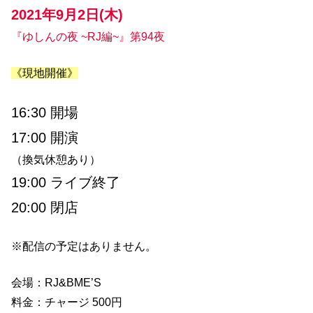
2021年9月2日(木)
』
マ
『ゆしんの夜 ~RJ編~』第94夜
ン
ス
《現地開催》
リ
16:30 開場
ー
ラ
17:00 開演
イ
（換気休憩あり）
ブ
19:00 ライブ終了
(
20:00 閉店
毎
月
※配信の予定はありません。
第
1
会場：RJ&BME’S
木
料金：チャージ 500円
曜