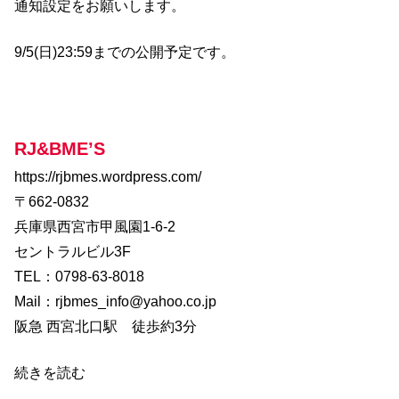
、
通知設定をお願いします。
ソ
ン
グ
ラ
9/5(日)23:59までの公開予定です。
イ
タ
ー
、
税
理
士
s
i
n
RJ&BME’S
g
e
r
https://rjbmes.wordpress.com/
／
s
o
〒662-0832
n
g
兵庫県西宮市甲風園1-6-2
w
r
i
セントラルビル3F
t
e
TEL：0798-63-8018
r
／
p
Mail：
rjbmes_info@yahoo.co.jp
i
a
阪急 西宮北口駅 徒歩約3分
n
o
m
a
n
続きを読む
／
T
a