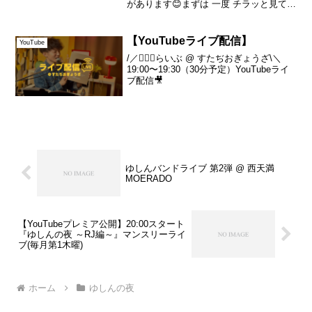
があります😊まずは 一度 チラッと見て頂
いて「お気に入り」登録 だけでも しても
らえたら嬉しいです🎵ぜひ チカラを貸し
てください🙌「もあに（もしかして我愛
【YouTubeライブ配信】
YouTube
你）な世界！...
/／💁🏻‍♂️らいぶ @ すたぢおぎょうざ\＼
19:00〜19:30（30分予定）YouTubeライ
ブ配信🎥
ゆしんバンドライブ 第2弾 @ 西天満
MOERADO
【YouTubeプレミア公開】20:00スタート
『ゆしんの夜 ～RJ編～』マンスリーライ
ブ(毎月第1木曜)
ホーム
ゆしんの夜