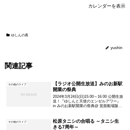
x
a
カレンダーを表示
c
c
o
u
n
t
a
n
t
ゆしんの夜
O
f
f
i
yushin
c
i
a
l
w
関連記事
e
b
s
i
t
e
【ラジオ公開生放送】みのお新駅
その他のライブ
ー
ー
開業の祭典
ー
ー
2024年3月24日(日)15:00～16:00 公開生放
ー
送！『ゆしんと天使のエンゼルアワー』
ー
ゆ
in みのお新駅開業の祭典@ 箕面船場阪大
し
前駅『船場広場』特設ステージ↓祭典の詳
ん
と
細・MAPなど同じくタッキーさんで番組
言
をお持ちの月亭天使さんとの共...
い
松原タニシの合唱る ～タニシ生
その他のライブ
ま
きる7周年～
す
。