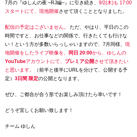
7月の『ゆしんの夜 ~RJ編~』に引き続き、
9/2(木)も 17:00
0
スタートにて、現地開催
させて頂くこととなりました。
ス
タ
配信の予定はございません。
ただ、やはり、平日のこの
ー
時間ですと、お仕事などの関係で、行きたくても行けな
ト
い！という方が多数いらっしゃいますので、7月同様、
現
『
地開催をしたライブ映像を、
同日 20:00
から、ゆしんの
ゆ
YouTube
アカウントにて、
プレミア公開
させて頂きたい
し
と思います。
（前半と後半にURLを分けて、公開する予
ん
定）
3日間 限定
の公開となります。
の
夜
ぜひ、ご都合が合う形でお楽しみ頂けたら幸いです！
～
R
どうぞ宜しくお願い致します！
J
編
チーム ゆしん
～