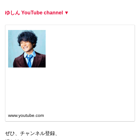
ゆしん YouTube channel ▼
ゆ
し
ん
ゆ
し
ん
(
y
u
s
h
www.youtube.com
i
n
)
歌
う
ぜひ、チャンネル登録、
た
い