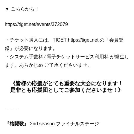
s
▼ こちらから！
o
n
https://tiget.net/events/372079
フ
・チケット購入には、TIGET
https://tiget.net
の「会員登
ァ
録」が必要になります。
イ
・システム手数料 / 電子チケットサービス利用料 が発生し
ナ
ます。あらかじめ ご了承くださいませ。
ル
ス
テ
《皆様の応援がとても重要な大会になります！
是非とも応援団としてご参加くださいませ！》
ー
ジ
ーーー
『格闘歌』
2nd season ファイナルステージ