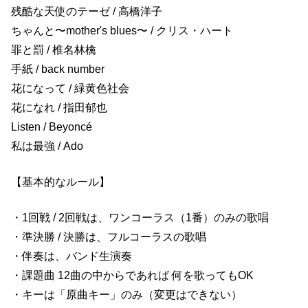
残酷な天使のテーゼ / 高橋洋子
ちゃんと〜mother's blues〜 / クリス・ハート
罪と罰 / 椎名林檎
手紙 / back number
花になって / 緑黄色社会
花になれ / 指田郁也
Listen / Beyoncé
私は最強 / Ado
【基本的なルール】
・1回戦 / 2回戦は、ワンコーラス（1番）のみの歌唱
・準決勝 / 決勝は、フルコーラスの歌唱
・伴奏は、バンド生演奏
・課題曲 12曲の中からであれば 何を歌ってもOK
・キーは「原曲キー」のみ（変更はできない）