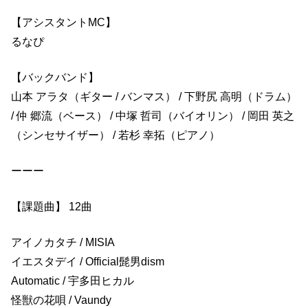
【アシスタントMC】
るなぴ
【バックバンド】
山本 アラタ（ギター / バンマス） / 下野尻 高明（ドラム）
/ 仲 郷流（ベース） / 中塚 哲司（バイオリン） / 岡田 英之
（シンセサイザー） / 若杉 幸拓（ピアノ）
ーーー
【課題曲】 12曲
アイノカタチ / MISIA
イエスタデイ / Official髭男dism
Automatic / 宇多田ヒカル
怪獣の花唄 / Vaundy