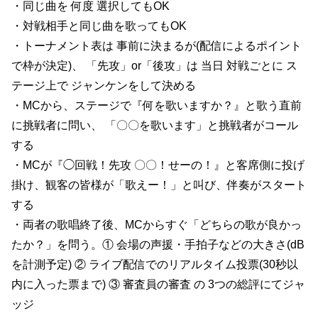
・同じ曲を 何度 選択してもOK
・対戦相手と同じ曲を歌ってもOK
・トーナメント表は 事前に決まるが(配信によるポイント
で枠が決定)、 「先攻」or「後攻」は 当日 対戦ごとに ス
テージ上で ジャンケンをして決める
・MCから、ステージで『何を歌いますか？』と歌う直前
に挑戦者に問い、 「〇〇を歌います」と挑戦者がコール
する
・MCが『◯回戦！先攻 〇〇！せーの！』と客席側に投げ
掛け、観客の皆様が「歌えー！」と叫び、伴奏がスタート
する
・両者の歌唱終了後、MCからすぐ「どちらの歌が良かっ
たか？」を問う。① 会場の声援・手拍子などの大きさ(dB
を計測予定) ② ライブ配信でのリアルタイム投票(30秒以
内に入った票まで) ③ 審査員の審査 の 3つの総評にてジャ
ッジ