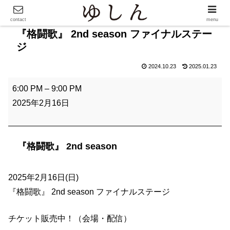
contact
menu
『格闘歌』 2nd season ファイナルステー
ジ
2024.10.23
2025.01.23
『
6:00 PM
–
9:00 PM
格
2025年2月16日
闘
歌
』
『格闘歌』 2nd season
2
n
2025年2月16日(日)
d
『格闘歌』 2nd season ファイナルステージ
s
e
チケット販売中！（会場・配信）
a