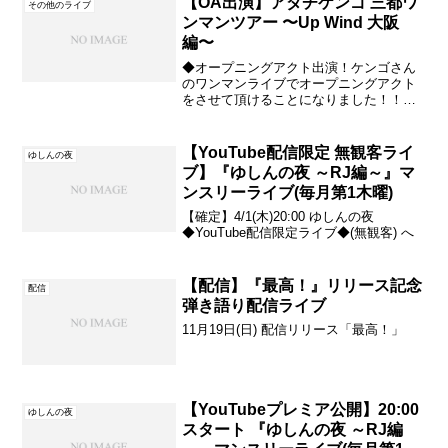
【OA出演】アダチケンゴ 三都ワ
その他のライブ
ンマンツアー 〜Up Wind 大阪
編〜
◆オープニングアクト出演！ケンゴさん
のワンマンライブでオープニングアクト
をさせて頂けることになりました！！ア
ダチケンゴ 三都ワンマンツアー〜Up
Wind 大阪編〜2022年11月13日(日)15:30
open／16:00 start(終...
【YouTube配信限定 無観客ライ
ゆしんの夜
ブ】『ゆしんの夜 ～RJ編～』マ
ンスリーライブ(毎月第1木曜)
【確定】4/1(木)20:00 ゆしんの夜
◆YouTube配信限定ライブ◆(無観客) へ
【配信】『最高！』リリース記念
配信
弾き語り配信ライブ
11月19日(日) 配信リリース「最高！」
【YouTubeプレミア公開】20:00
ゆしんの夜
スタート 『ゆしんの夜 ～RJ編