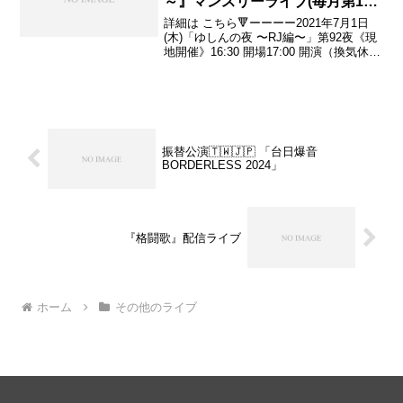
～』マンスリーライブ(毎月第1木
曜)
詳細は こちら🔻ーーーー2021年7月1日
(木)「ゆしんの夜 〜RJ編〜」第92夜《現
地開催》16:30 開場17:00 開演（換気休憩
あり）19:00 ライブ終了20:00 閉店会場：
RJ&BME’S料金：チャージ 500円（ご飲
食代 別...
振替公演🇹🇼🇯🇵 「台日爆音
BORDERLESS 2024」
『格闘歌』配信ライブ
ホーム
その他のライブ