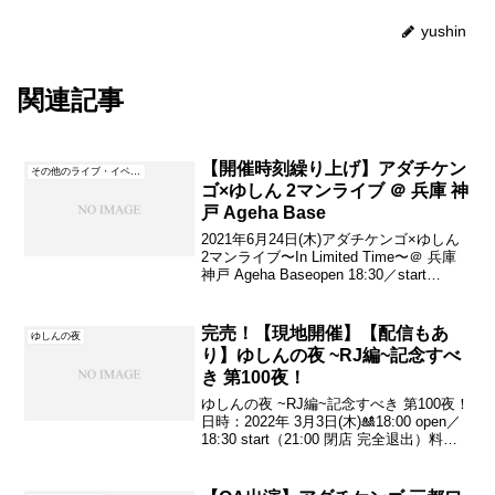
yushin
関連記事
【開催時刻繰り上げ】アダチケン
その他のライブ・イベント
ゴ×ゆしん 2マンライブ ＠ 兵庫 神
戸 Ageha Base
2021年6月24日(木)アダチケンゴ×ゆしん
2マンライブ〜In Limited Time〜＠ 兵庫
神戸 Ageha Baseopen 18:30／start
19:00※緊急事態宣言等の関係で時間が変
更となる可能性もあります。↓ope...
完売！【現地開催】【配信もあ
ゆしんの夜
り】ゆしんの夜 ~RJ編~記念すべ
き 第100夜！
ゆしんの夜 ~RJ編~記念すべき 第100夜！
日時：2022年 3月3日(木)🎎18:00 open／
18:30 start（21:00 閉店 完全退出）料
金：チャージ 500円(飲食代 別途必要）会
場：RJ&BME’S〒662-0832兵...