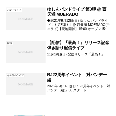
エスト頂いた曲にピアノ弾き語り(生演奏)
でお応えしながら...
ゆしんバンドライブ 第3弾 @ 西
バンドライブ
天満 MOERADO
◆2021年9月12日(日) ゆしん バンドライ
ブ！！第3弾！！@ 西天満 MOERADO(モ
エラド)【現地開催】15:00 オープン15:30
スタート17:00 ライブ終了予定17:30 クロ
ーズ※配信の予定はありません。
member・...
【配信】『最高！』リリース記念
配信
弾き語り配信ライブ
11月19日(日) 配信リリース「最高！」
RJ22周年イベント 対バンデー
その他のライブ
編
2023年5月14日(日)RJ22周年イベント 対
バンデー編17:00 スタート