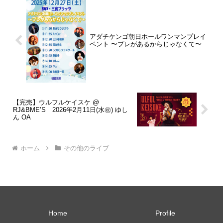
アダチケンゴ朝日ホールワンマンプレイ
ベント 〜プレがあるからじゃなくて〜
【完売】ウルフルケイスケ @
RJ&BME’S 2026年2月11日(水㊗️) ゆし
ん OA
ホーム
その他のライブ
Home
Profile