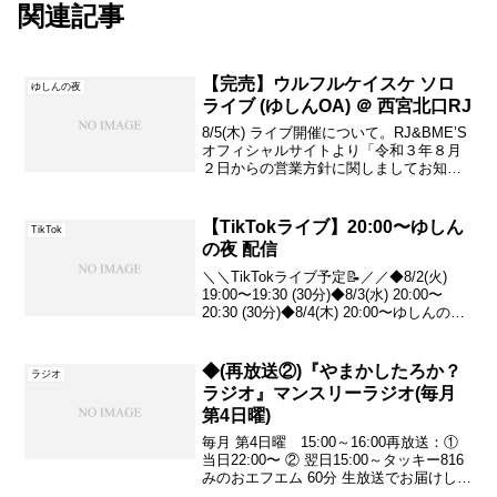
関連記事
【完売】ウルフルケイスケ ソロ
ゆしんの夜
ライブ (ゆしんOA) ＠ 西宮北口RJ
8/5(木) ライブ開催について。RJ&BME’S
オフィシャルサイトより「令和３年８月
２日からの営業方針に関しましてお知ら
せです。」8/2以降のRJでのイベント開催
は、要請に伴い、「お酒の提供ができな
いこと」「20:00閉店になること」は...
【TikTokライブ】20:00〜ゆしん
TikTok
の夜 配信
＼＼TikTokライブ予定📝／／◆8/2(火)
19:00〜19:30 (30分)◆8/3(水) 20:00〜
20:30 (30分)◆8/4(木) 20:00〜ゆしんの夜
配信→ ゆしんの夜は通常のツイキャス配
信も並行してやります。ゆしん ...
◆(再放送②)『やまかしたろか？
ラジオ
ラジオ』マンスリーラジオ(毎月
第4日曜)
毎月 第4日曜 15:00～16:00再放送：①
当日22:00〜 ② 翌日15:00～タッキー816
みのおエフエム 60分 生放送でお届けして
います♪お客様からＦＡＸやメールでリク