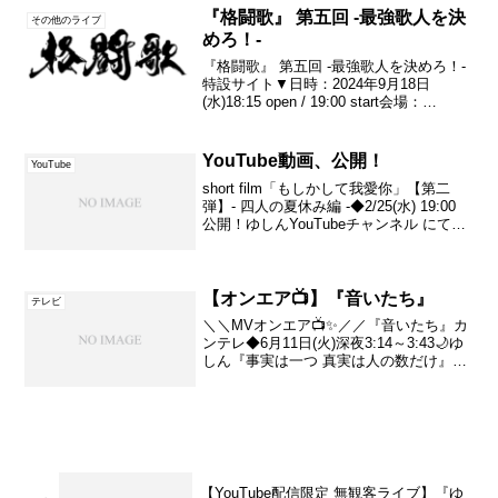
open／16:00 start(終...
『格闘歌』 第五回 -最強歌人を決
その他のライブ
めろ！-
『格闘歌』 第五回 -最強歌人を決めろ！-
特設サイト▼日時：2024年9月18日
(水)18:15 open / 19:00 start会場：
TEMPO HARBOR THEATER〒552-0022
大阪市港区海岸通1-5-10料金：▼会場で...
YouTube動画、公開！
YouTube
short film「もしかして我愛你」【第二
弾】- 四人の夏休み編 -◆2/25(水) 19:00
公開！ゆしんYouTubeチャンネル にてぜ
ひフォローしてお待ちくださいませ！#ゆ
しん#もあにな世界
【オンエア📺】『音いたち』
テレビ
＼＼MVオンエア📺✨／／『音いたち』カ
ンテレ◆6月11日(火)深夜3:14～3:43🌙ゆ
しん『事実は一つ 真実は人の数だけ』の
MVが紹介されます🙌6/19 releaseを前に
世界初オンエア🙌ぜひチェックしてくだ
さいませ👀チームゆしん⚠️『...
【YouTube配信限定 無観客ライブ】『ゆ