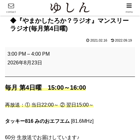
contact
menu
◆『やまかしたろか？ラジオ』マンスリー
ラジオ(毎月第4日曜)
2021.02.16
2022.09.19
◆
3:00 PM
–
4:00 PM
『
2026年8月23日
や
ま
か
毎月 第4日曜 15:00～16:00
し
た
再放送：① 当日22:00～ ② 翌日15:00～
ろ
か
タッキー816 みのおエフエム
[81.6MHz]
？
60
分 生放送でお届けしています♪
ラ