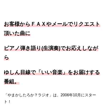
ジ
オ
』
お客様からＦＡＸやメールでリクエスト
マ
ン
頂いた曲に
ス
リ
ピアノ弾き語り(生演奏)でお応えしなが
ー
ら
ラ
ジ
ゆしん目線で「いい音楽」をお届けする
オ
(
番組。
毎
月
「やまかしたろか？ラジオ」は、2006年10月にスター
第
ト！
4