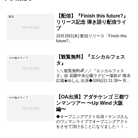
【配信】『Finish this future?』
配信
リリース記念 弾き語り配信ライ
ブ
10月19日(木) 配信リリース「Finish this
future?」
【観覧無料】『エシカルフェス
その他のライブ
タ』
＼＼観覧無料🌈／／『エシカルフェス
タ』@ 花園中央公園ラグビー場前🏉 噴水
広場⛲️ゆしん 出演◆10/6(日) 11:30〜 Bst.
チームゆしん の どんちゃんにお誘いを頂
きました！当日 ゆしんのステージは中塚
さん🎻どんちゃん🎹コデラユウ...
【OA出演】アダチケンゴ 三都ワ
その他のライブ
ンマンツアー 〜Up Wind 大阪
編〜
◆オープニングアクト出演！ケンゴさん
のワンマンライブでオープニングアクト
をさせて頂けることになりました！！ア
ダチケンゴ 三都ワンマンツアー〜Up
Wind 大阪編〜2022年11月13日(日)15:30