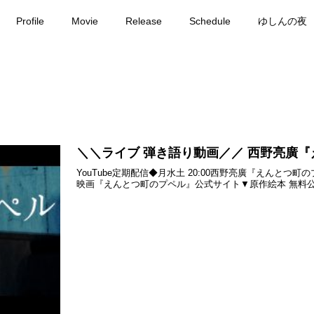
Profile
Movie
Release
Schedule
ゆしんの夜
＼＼ライブ 弾き語り動画／／ 西野亮廣『え
YouTube定期配信◆月水土 20:00西野亮廣『えんとつ町のプ
映画『えんとつ町のプペル』公式サイト▼原作絵本 無料公