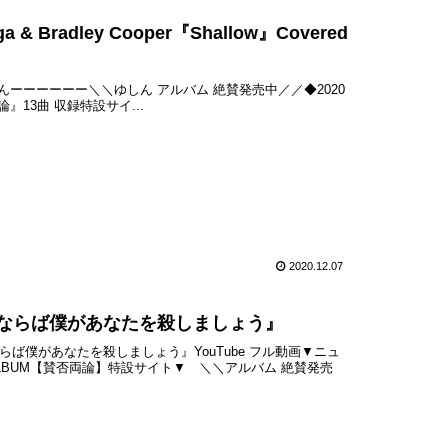
Bradley Cooper『Shallow』Covered
ered by ゆしんーーーーーー＼＼ゆしん アルバム 絶賛発売中／／◆2020
』13曲 収録特設サイ...
2020.12.07
『ならば僕があなたを殺しましょう』
『ならば僕があなたを殺しましょう』YouTube フル動画▼ニュ
LBUM【賛否両論】特設サイト▼ ＼＼アルバム 絶賛発売