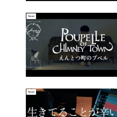
News
News