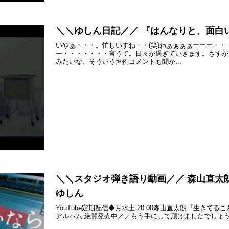
＼＼ゆしん日記／／ 『はんなりと、面白
いやぁ・・・。忙しいすね・・(笑)わぁぁぁぁーーー・
ー・・・・・・・言うて。日々が過ぎていきます。さすが
みたいな、そういう恒例コメントも聞か...
＼＼スタジオ弾き語り動画／／ 森山直太朗『
ゆしん
YouTube定期配信◆月水土 20:00森山直太朗『生きてるこ
アルバム 絶賛発売中／／もう手にして頂けましたでしょうか♪◆