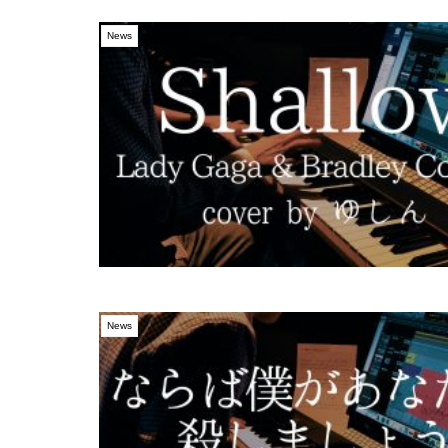
News
News