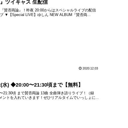
夜』ツイキャス 生配信
ム『賛否両論』！昨夜 20:00からはスペシャルライブの配信
ecial LIVE】ゆしん NEW ALBUM『賛否両...
2020.12.03
(水) ◆20:00〜21:30頃まで【無料】
00〜21:30頃 まで賛否両論 13曲 全曲弾き語りライブ！（録
コメントを入れていきます！ぜひリアルタイムでいっしょに...