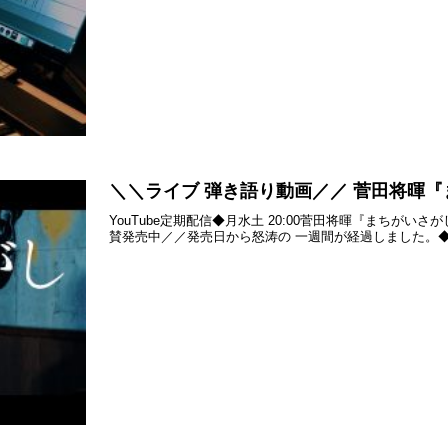
＼＼ライブ 弾き語り動画／／ 菅田将暉『まち
YouTube定期配信◆月水土 20:00菅田将暉『まちがいさが
賛発売中／／発売日から怒涛の 一週間が経過しました。◆202