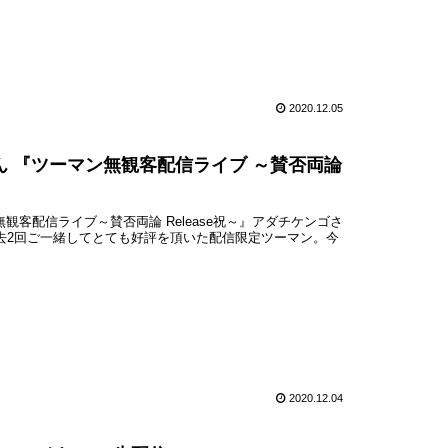
2020.12.05
ゆしん 『ツーマン無観客配信ライブ ～賛否両論
マン無観客配信ライブ～賛否両論 Release祝～』アダチケンゴさ
過去2回ご一緒してとても好評を頂いた配信限定ツーマン。今
2020.12.04