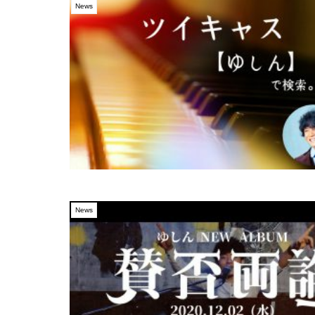
News
News