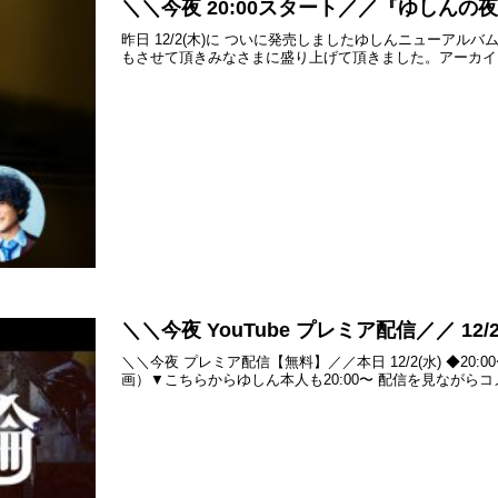
＼＼今夜 20:00スタート／／『ゆしんの
昨日 12/2(木)に ついに発売しましたゆしんニューアルバ
もさせて頂きみなさまに盛り上げて頂きました。アーカイブ ▼【Sp
＼＼今夜 YouTube プレミア配信／／ 12/2
＼＼今夜 プレミア配信【無料】／／本日 12/2(水) ◆20:
画）▼こちらからゆしん本人も20:00〜 配信を見ながら