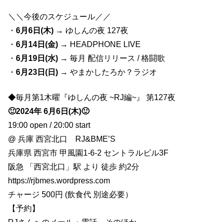
＼＼今後のスケジュール／／
・
6月6日(木)
→ ゆしんの夜 127夜
・
6月14日(金)
→ HEADPHONE LIVE
・
6月19日(水)
→ 毎月 配信リリース / 格闘歌
・
6月23日(日)
→ やまかしたろか？ラジオ
◆毎月第1木曜『ゆしんの夜 ~RJ編~』 第127夜
🙂2024年 6月6日(木)🙂
19:00 open / 20:00 start
@ 兵庫 西宮北口 RJ&BME’S
兵庫県 西宮市 甲風園1-6-2 セントラルビル3F
阪急 「西宮北口」駅 より 徒歩 約2分
https://rjbmes.wordpress.com
チャージ 500円 (飲食代 別途必要）
【予約】