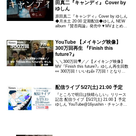
田真二『キャンディ』 Cover by
ゆしん
原田真二『キャンディ』Cover by ゆしん
◆月水土 20:00 定期配信◆ゆしん NEW
album『賛否両論』発売中▼MVまとめ
▼Every Monday, Wednesday,
SaturdayRegular posting at ...
YouTube 【メイキング映像】
News
300万回再生 『Finish this
future?』
＼＼300万回🎥／／【メイキング映像】
MV『Finish this future?』ゆしん再生回数
👀 300万回！いいね👍 7万回！となりま
した。みなさま 本当にありがとうござい
ます。これからも楽しんでご視聴頂けれ
ば幸いです。チーム ゆしん
配信ライブ 5/27(土) 21:00 予定
News
『ところで明日は快晴らしい』リリース
記念 配信ライブ【5/27(土) 21:00 】予定
ゆしん YouTube@16yushin・チャンネル
登録・通知ONお願いします。#ゆしん
#yushin