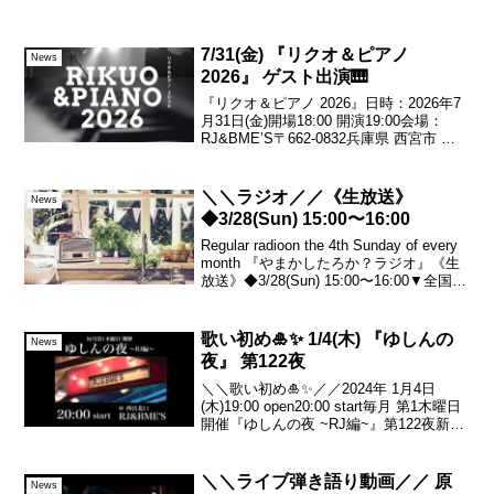
7/31(金) 『リクオ＆ピアノ
News
2026』 ゲスト出演🎹
『リクオ＆ピアノ 2026』日時：2026年7
月31日(金)開場18:00 開演19:00会場：
RJ&BME’S〒662-0832兵庫県 西宮市 甲
風園1-6-2セントラルビル3F出演：リクオ
ゲスト：ゆしん価格：前売 4,000円当日
4,...
＼＼ラジオ／／《生放送》
News
◆3/28(Sun) 15:00〜16:00
Regular radioon the 4th Sunday of every
month 『やまかしたろか？ラジオ』《生
放送》◆3/28(Sun) 15:00〜16:00▼全国か
ら聴くことができます。時間になったら
クリック♪アプリなどは不...
歌い初め🎍✨ 1/4(木) 『ゆしんの
News
夜』 第122夜
＼＼歌い初め🎍✨／／2024年 1月4日
(木)19:00 open20:00 start毎月 第1木曜日
開催『ゆしんの夜 ~RJ編~』第122夜新曲
を披露する月チャージ 500円@
RJ&BME'S兵庫県 西宮市 甲風園1-6-2セ
ントラ...
＼＼ライブ弾き語り動画／／ 原
News