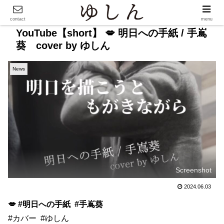
contact
menu
YouTube【short】 💋 明日への手紙 / 手嶌
葵 cover by ゆしん
News
Screenshot
2024.06.03
💋
#明日への手紙
#手嶌葵
#カバー
#ゆしん