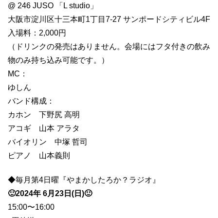
@ 246 JUSO 「L studio」
大阪市淀川区十三本町1丁目7-27 サンポードシティビル4F
入場料：2,000円
（ドリンクの発売はありません。会場にはフタ付きの飲み
物のみ持ち込み可能です。）
MC：
ゆしん
バンド構成：
カホン 下野尻 高明
アコギ 山本 アラタ
バイオリン 中塚 哲司
ピアノ 山本義則
◆毎月第4日曜『やまかしたろか？ラジオ』
🙂2024年 6月23日(日)🙂
15:00〜16:00