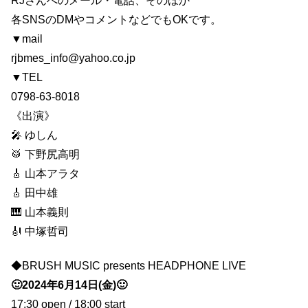
RJさんへのメール・電話、そのほか
各SNSのDMやコメントなどでもOKです。
▼mail
rjbmes_info@yahoo.co.jp
▼TEL
0798-63-8018
《出演》
🎤 ゆしん
🥁 下野尻高明
🎸 山本アラタ
🎸 田中雄
🎹 山本義則
🎻 中塚哲司
◆BRUSH MUSIC presents HEADPHONE LIVE
🙂2024年6月14日(金)🙂
17:30 open / 18:00 start