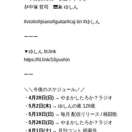
🎻中塚 哲司 🎹🎤 ゆしん
#violin
#piano
#guitar
#caj
ōn
#ゆしん
ーーー
▼ゆしん lit.link
https://lit.link/16yushin
ーー
＼＼今後のスケジュール／／
・
4月28日(日)
→ やまかしたろか？ラジオ
・
5月2日(木)
→ ゆしんの夜 126夜
・
5月19日(日)
→ 毎月 配信リリース / 格闘歌
・
5月26日(日)
→ やまかしたろか？ラジオ
・
6月1日(土)
→ 月刊コント 祇園号