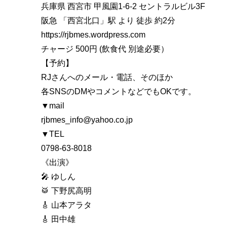
兵庫県 西宮市 甲風園1-6-2 セントラルビル3F
阪急 「西宮北口」駅 より 徒歩 約2分
https://rjbmes.wordpress.com
チャージ 500円 (飲食代 別途必要）
【予約】
RJさんへのメール・電話、そのほか
各SNSのDMやコメントなどでもOKです。
▼mail
rjbmes_info@yahoo.co.jp
▼TEL
0798-63-8018
《出演》
🎤 ゆしん
🥁 下野尻高明
🎸 山本アラタ
🎸 田中雄