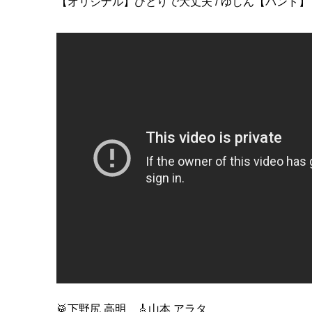
【オリジナル】ひとりで大丈夫 / ゆしん【バンド】
🥁下野尻 高明 🎸山本 アラタ