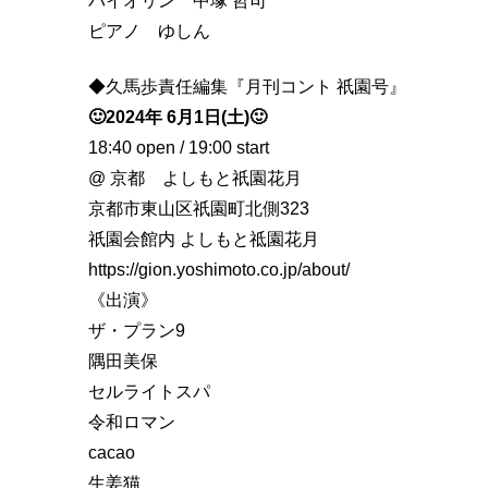
バイオリン 中塚 哲司
ピアノ ゆしん
◆久馬歩責任編集『月刊コント 祇園号』
🙂2024年 6月1日(土)🙂
18:40 open / 19:00 start
@ 京都 よしもと祇園花月
京都市東山区祇園町北側323
祇園会館内 よしもと祗園花月
https://gion.yoshimoto.co.jp/about/
《出演》
ザ・プラン9
隅田美保
セルライトスパ
令和ロマン
cacao
生姜猫