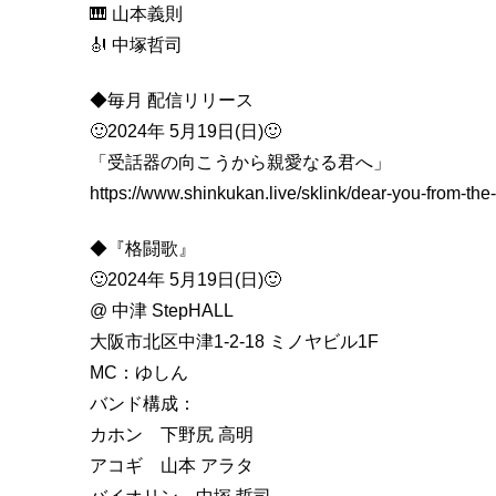
🎹 山本義則
🎻 中塚哲司
◆毎月 配信リリース
🙂2024年 5月19日(日)🙂
「受話器の向こうから親愛なる君へ」
https://www.shinkukan.live/sklink/dear-you-from-the-
◆『格闘歌』
🙂2024年 5月19日(日)🙂
@ 中津 StepHALL
大阪市北区中津1-2-18 ミノヤビル1F
MC：ゆしん
バンド構成：
カホン 下野尻 高明
アコギ 山本 アラタ