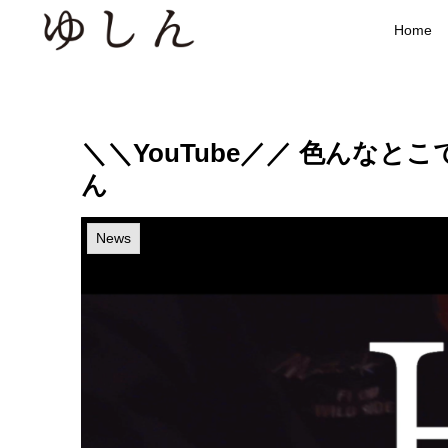
Home
＼＼YouTube／／ 色んなとこで歌おう
ん
News