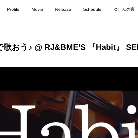
Profile
Movie
Release
Schedule
ゆしんの夜
♪ @ RJ&BME’S 『Habit』 SEKAI