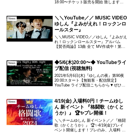
18:00〜チケット販売を開始 致します！
（会場・配信 共に）▼ こちらから！・チ
ケット購入には、TIGETの「会員登録」
が必要になります。...
＼＼YouTube／／ MUSIC VIDEO
News
ゆしん『よみがえれ！ロックンロ
ールスター』
＼＼MUSIC VIDEO／／ゆしん『よみがえ
れ！ロックンロールスター』アルバム
【賛否両論】13曲 全て MV作成中！第9
弾の作品が仕上がりました。残り4曲。ご
感想お待ちしております♪▼Making
Film◆月水土 20:00 定期配信◆...
◆5/6(木)20:00〜◆ YouTubeライ
News
ブ配信 (視聴無料)
2021年5月6日(木)『ゆしんの夜』第90夜
20:00スタート【無観客・配信限定】
YouTube ライブ配信こちらから▼ぜひ、
当日までにYouTubeチャンネル登録、ま
た、ベル🔔マークから通知設定をお願い
します♪視聴は無料。(スパチャさせ...
4/19(金) 入場料0円！チームゆし
News
ん 新イベント 『格闘歌（かくと
うか）』 🏆✨プレ開催！
＼＼チームゆしん 新イベント／／『格闘
歌（かくとうか）』 🏆✨4/19(金)プレイ
ベント開催します！プレのみ、入場料 0