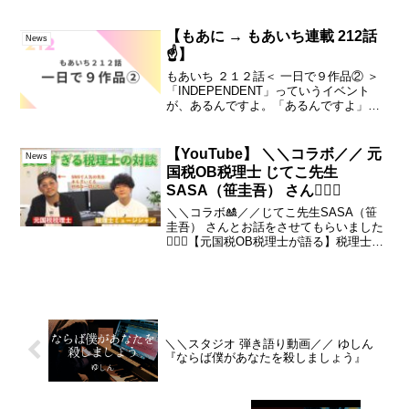
円！今後、ゆしん 配信リリースのタイミ
ングに合わせ 5/19(日)、6/19(水)、
7/19(金)、8/19(月)、9/...
【もあに → もあいち連載 212話
News
☝️】
もあいち ２１２話＜ 一日で９作品② ＞
「INDEPENDENT」っていうイベント
が、あるんですよ。「あるんですよ」っ
て言ったって、僕も今回の件で、知った
んですけれど・・💦丹下 真寿美さん・・
っていう俳優さんがいらっしゃって。続
【YouTube】 ＼＼コラボ／／ 元
News
きは▼ーーs...
国税OB税理士 じてこ先生
SASA（笹圭吾） さん💁🏻‍♂️
＼＼コラボ🎎／／じてこ先生SASA（笹
圭吾） さんとお話をさせてもらいました
💁🏻‍♂️【元国税OB税理士が語る】税理士に
なる方法！活躍できる税理士になる方
法！#元国税#税理士#1円本#お金残し本🔗
じてこ先生SASA（笹圭吾）🔗ゆしん🎥
MUS...
＼＼スタジオ 弾き語り動画／／ ゆしん
『ならば僕があなたを殺しましょう』