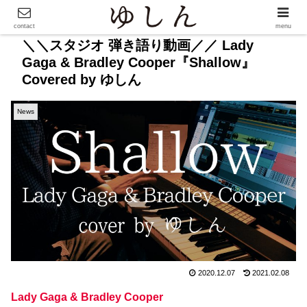
contact
menu
＼＼スタジオ 弾き語り動画／／ Lady
Gaga & Bradley Cooper『Shallow』
Covered by ゆしん
News
2020.12.07
2021.02.08
Lady Gaga & Bradley Cooper