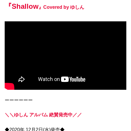
『Shallow
』Covered by ゆしん
ーーーーーー
＼＼ゆしん アルバム 絶賛発売中／／
◆2020年 12月2日(水)発売◆