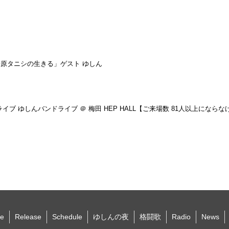
松原タニシの生きる」ゲスト ゆしん
イブ ゆしんバンドライブ ＠ 梅田 HEP HALL【ご来場数 81人以上にな
e
Release
Schedule
ゆしんの夜
格闘歌
Radio
News