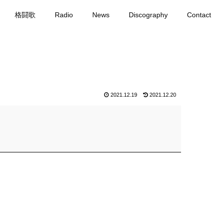
格闘歌
Radio
News
Discography
Contact
2021.12.19
2021.12.20