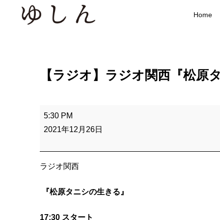
Home
【ラジオ】ラジオ関西『松原
【
5:30 PM
ラ
2021年12月26日
ジ
オ
】
ラジオ関西
ラ
『松原タニシの生きる』
ジ
オ
17:30 スタート