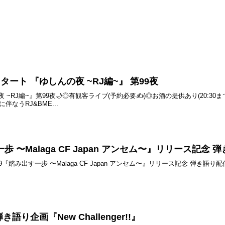
スタート 『ゆしんの夜 ~RJ編~』 第99夜
夜 ~RJ編~』第99夜🌙◎有観客ライブ(予約必要✍️)◎お酒の提供あり(20:30まで
なうRJ&BME...
 〜Malaga CF Japan アンセム〜』リリース記念
23.07.19『踏み出す一歩 〜Malaga CF Japan アンセム〜』リリース記念 弾き語
き語り企画『New Challenger!!』