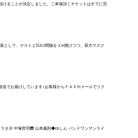
頂けることが決定しました。ご来場頂くチケットはすでに完
・飛沫防止対策として、ゲストとDJの間隔を２m開けつつ、双方マスク
 60分 生放送でお届けしています♪お客様からＦＡＸやメールでリク
 山本アラタ🎻 中塚哲司🎹 山本義則◆ゆしん バンドワンマンライ