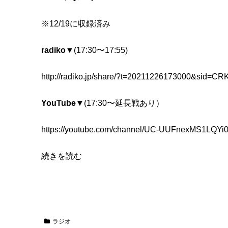
関
西
※12/19に収録済み
『
松
radiko▼
(17:30〜17:55)
原
タ
http://radiko.jp/share/?t=20211226173000&sid=CR
ニ
シ
YouTube▼
(17:30〜延長戦あり）
の
生
https://youtube.com/channel/UC-UUFnexMS1LQY
き
続きを読む
る
』
ゲ
ス
ト
ラジオ