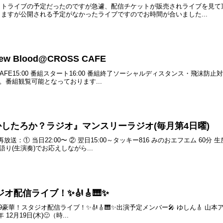
ットライブの予定だったのですが急遽、配信チケットが販売されライブを見て
りますが公開される予定がなかったライブですのでお時間が合いました...
w Blood@CROSS CAFE
CROSS CAFE15:00 番組スタート16:00 番組終了ソーシャルディスタンス
番組観覧可能となっております...
かしたろか？ラジオ』マンスリーラジオ(毎月第4日曜)
:00再放送：① 当日22:00〜 ② 翌日15:00～タッキー816 みのおエフエム
り(生演奏)でお応えしながら...
オ配信ライブ！✨🎻🎸🎹✨
023.06.19豪華！スタジオ配信ライブ！✨🎻🎸🎹✨出演予定メンバー🎤 ゆしん
12月19日(木)🙂（時...