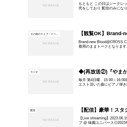
もともと この日はシークレ
売をしており 配信のみにな
【観覧OK】Brand-ne
その他のライブ・イベント
Brand-new Blood@
着用のままトークとなります。
◆(再放送②)『やま
ラジオ
毎月 第4日曜 15:00～16
エスト頂いた曲にピアノ弾き語
【配信】豪華！スタジ
配信
【Live streaming】2
ブ @ 味園ユニバース🙂2023年 