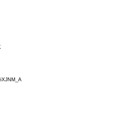
K
i0iXJNM_A