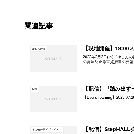
：
ゆ
し
関連記事
ん
【現地開催】18:00
ゆしんの夜
2022年2月3日(木)『ゆしんの
の蔓延防止等重点措置の要請に伴
【配信】『踏み出す一歩
配信
【Live streaming】20
【配信】StepHALL弾
その他のライブ・イベント