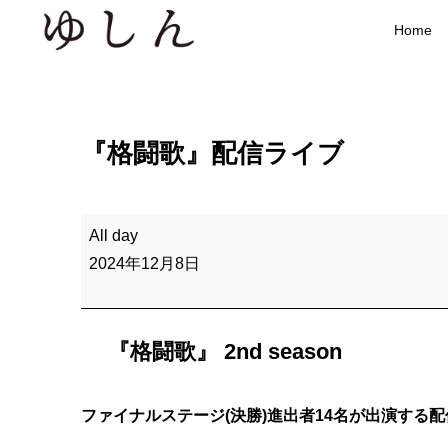
Home
『格闘歌』配信ライブ
『
All day
格
2024年12月8日
闘
歌
』
『格闘歌』 2nd season
配
信
ファイナルステージ(決勝)進出者14名が出演する
ラ