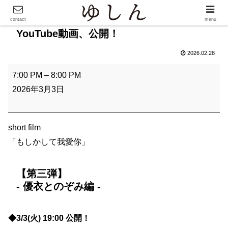
contact
menu
YouTube動画、公開！
2026.02.28
Y
7:00 PM
–
8:00 PM
o
2026年3月3日
u
T
u
short film
b
「もしかして我愛你」
e
動
【第三弾】
画
- 優衣とのぞみ編 -
、
公
◆3/3(火) 19:00 公開！
開