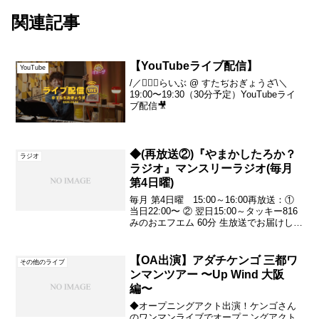
関連記事
【YouTubeライブ配信】
YouTube
/／💁🏻‍♂️らいぶ @ すたぢおぎょうざ\＼
19:00〜19:30（30分予定）YouTubeライ
ブ配信🎥
◆(再放送②)『やまかしたろか？
ラジオ
ラジオ』マンスリーラジオ(毎月
第4日曜)
毎月 第4日曜 15:00～16:00再放送：①
当日22:00〜 ② 翌日15:00～タッキー816
みのおエフエム 60分 生放送でお届けして
います♪お客様からＦＡＸやメールでリク
エスト頂いた曲にピアノ弾き語り(生演奏)
でお応えしながら...
【OA出演】アダチケンゴ 三都ワ
その他のライブ
ンマンツアー 〜Up Wind 大阪
編〜
◆オープニングアクト出演！ケンゴさん
のワンマンライブでオープニングアクト