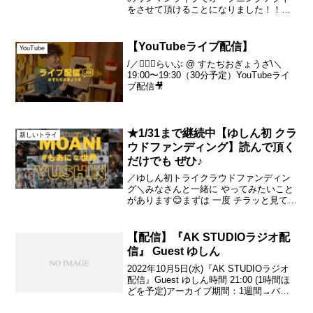
をさせて頂けることになりました！！ア
ダチケンゴ 三都ワンマンツアー〜Up
Wind 大阪編〜2022年11月13日(日)15:30
open／16:00 start(終...
【YouTubeライブ配信】
YouTube
/／💁🏻‍♂️らいぶ @ すたぢおぎょうざ\＼
19:00〜19:30（30分予定）YouTubeライ
ブ配信🎥
★1/31まで継続中【ゆしん初 クラ
新しいトライ
ウドファンディング】読んで頂く
だけでも ぜひ♪
／ゆしん初トライクラウドファンディン
グ＼みなさんと一緒に やってみたいこと
があります😊まずは 一度 チラッと見て頂
いて「お気に入り」登録 だけでも しても
らえたら嬉しいです🎵ぜひ チカラを貸し
てください🙌「もあに（もしかして我愛
【配信】『AK STUDIOラジオ配
你）な世界！...
信』 Guest ゆしん
2022年10月5日(水)『AK STUDIOラジオ
配信』Guest ゆしん時間 21:00 (1時間ほ
どを予定)アーカイブ期間：1週間→バス
キング頂きましたら、閲覧に必要な”合言